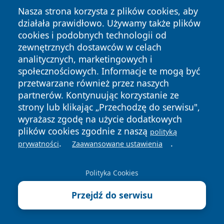
Nasza strona korzysta z plików cookies, aby
działała prawidłowo. Używamy także plików
cookies i podobnych technologii od
zewnętrznych dostawców w celach
Copyright © 2026 bedzinski24.pl Wszystkie prawa
analitycznych, marketingowych i
zastrzeżone.
społecznościowych. Informacje te mogą być
przetwarzane również przez naszych
partnerów. Kontynuując korzystanie ze
Polityka
Polityka
News
Autorzy
strony lub klikając „Przechodzę do serwisu",
Prywatności
Cookies
wyrażasz zgodę na użycie dodatkowych
plików cookies zgodnie z naszą
polityką
.
.
prywatności
Zaawansowane ustawienia
Polityka Cookies
Przejdź do serwisu