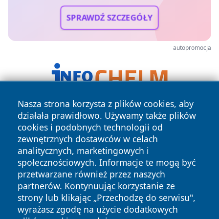
SPRAWDŹ SZCZEGÓŁY
autopromocja
Nasza strona korzysta z plików cookies, aby
działała prawidłowo. Używamy także plików
cookies i podobnych technologii od
zewnętrznych dostawców w celach
analitycznych, marketingowych i
społecznościowych. Informacje te mogą być
Copyright © 2026 bedzinski24.pl Wszystkie prawa
przetwarzane również przez naszych
zastrzeżone.
partnerów. Kontynuując korzystanie ze
strony lub klikając „Przechodzę do serwisu",
wyrażasz zgodę na użycie dodatkowych
Polityka
Polityka
News
Autorzy