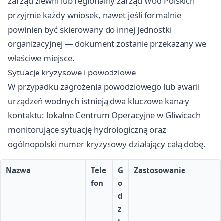
zarząd zlewni lub regionalny zarząd Wód Polskich
przyjmie każdy wniosek, nawet jeśli formalnie
powinien być skierowany do innej jednostki
organizacyjnej — dokument zostanie przekazany we
właściwe miejsce.
Sytuacje kryzysowe i powodziowe
W przypadku zagrożenia powodziowego lub awarii
urządzeń wodnych istnieją dwa kluczowe kanały
kontaktu: lokalne Centrum Operacyjne w Gliwicach
monitorujące sytuację hydrologiczną oraz
ogólnopolski numer kryzysowy działający całą dobę.
Nazwa
Tele
G
Zastosowanie
fon
o
d
z