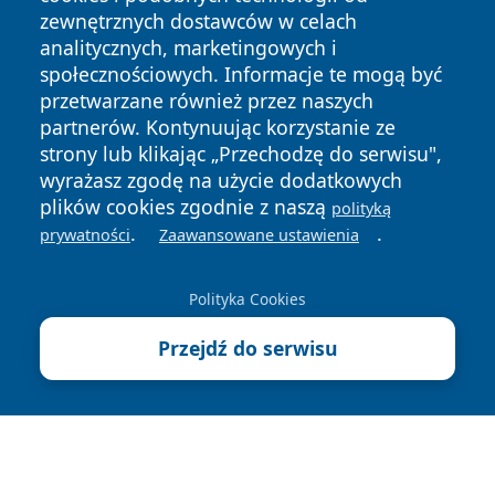
zewnętrznych dostawców w celach
analitycznych, marketingowych i
społecznościowych. Informacje te mogą być
przetwarzane również przez naszych
Copyright © 2026 bedzinski24.pl Wszystkie prawa
partnerów. Kontynuując korzystanie ze
zastrzeżone.
strony lub klikając „Przechodzę do serwisu",
wyrażasz zgodę na użycie dodatkowych
plików cookies zgodnie z naszą
Polityka
Polityka
polityką
News
Autorzy
.
.
Prywatności
Cookies
prywatności
Zaawansowane ustawienia
Polityka Cookies
Przejdź do serwisu