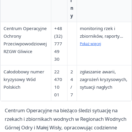
i
n
y
Centrum Operacyjne
+48
monitoring rzek i
Ochrony
(32)
zbiorników, raporty
Przeciwpowodziowej
777
hydrologiczne,
Pokaż więcej
RZGW Gliwice
49
zgłaszanie zagrożeń
30
Całodobowy numer
22
2
zgłaszanie awarii,
kryzysowy Wód
470
4
zagrożeń kryzysowych,
Polskich
10
/
sytuacji nagłych
01
7
Centrum Operacyjne na bieżąco śledzi sytuację na
rzekach i zbiornikach wodnych w Regionach Wodnych
Górnej Odry i Małej Wisły, opracowując codzienne