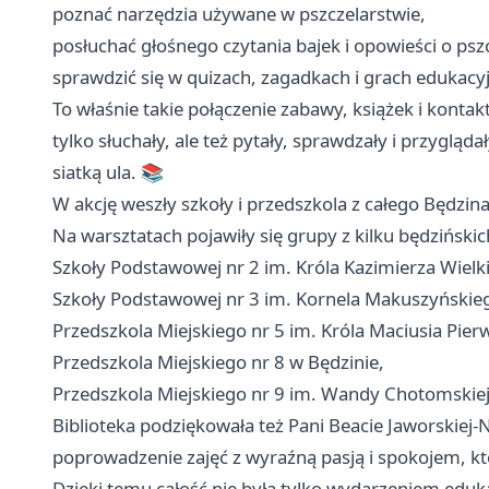
poznać narzędzia używane w pszczelarstwie,
posłuchać głośnego czytania bajek i opowieści o psz
sprawdzić się w quizach, zagadkach i grach edukacy
To właśnie takie połączenie zabawy, książek i konta
tylko słuchały, ale też pytały, sprawdzały i przygląda
siatką ula. 📚
W akcję weszły szkoły i przedszkola z całego Będzin
Na warsztatach pojawiły się grupy z kilku będzińskic
Szkoły Podstawowej nr 2 im. Króla Kazimierza Wielk
Szkoły Podstawowej nr 3 im. Kornela Makuszyńskie
Przedszkola Miejskiego nr 5 im. Króla Maciusia Pier
Przedszkola Miejskiego nr 8 w Będzinie,
Przedszkola Miejskiego nr 9 im. Wandy Chotomskiej
Biblioteka podziękowała też Pani Beacie Jaworskiej-N
poprowadzenie zajęć z wyraźną pasją i spokojem, k
Dzięki temu całość nie była tylko wydarzeniem eduk