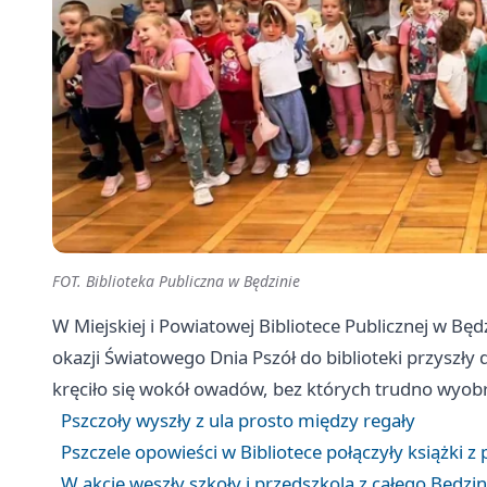
FOT. Biblioteka Publiczna w Będzinie
W Miejskiej i Powiatowej Bibliotece Publicznej w Bę
okazji Światowego Dnia Pszół do biblioteki przyszły d
kręciło się wokół owadów, bez których trudno wyobr
Pszczoły wyszły z ula prosto między regały
Pszczele opowieści w Bibliotece połączyły książk
W akcję weszły szkoły i przedszkola z całego Będzi