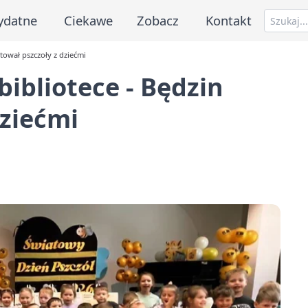
ydatne
Ciekawe
Zobacz
Kontakt
tował pszczoły z dziećmi
ibliotece - Będzin
dziećmi