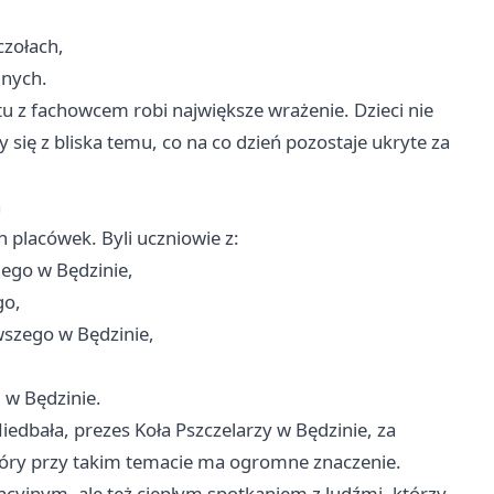
czołach,
jnych.
ktu z fachowcem robi największe wrażenie. Dzieci nie
ły się z bliska temu, co na co dzień pozostaje ukryte za
a
h placówek. Byli uczniowie z:
iego w Będzinie,
go,
wszego w Będzinie,
 w Będzinie.
iedbała, prezes Koła Pszczelarzy w Będzinie, za
tóry przy takim temacie ma ogromne znaczenie.
acyjnym, ale też ciepłym spotkaniem z ludźmi, którzy