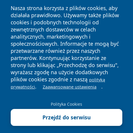
Nasza strona korzysta z plików cookies, aby
działała prawidłowo. Używamy także plików
cookies i podobnych technologii od
zewnętrznych dostawców w celach
Copyright © 2026 bedzinski24.pl Wszystkie prawa
analitycznych, marketingowych i
zastrzeżone.
społecznościowych. Informacje te mogą być
przetwarzane również przez naszych
partnerów. Kontynuując korzystanie ze
Polityka
Polityka
News
Autorzy
strony lub klikając „Przechodzę do serwisu",
Prywatności
Cookies
wyrażasz zgodę na użycie dodatkowych
plików cookies zgodnie z naszą
polityką
.
.
prywatności
Zaawansowane ustawienia
Polityka Cookies
Przejdź do serwisu