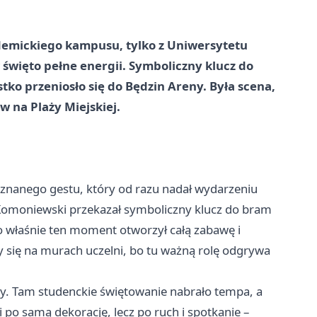
demickiego kampusu, tylko z Uniwersytetu
 święto pełne energii. Symboliczny klucz do
stko przeniosło się do Będzin Areny. Była scena,
ów na Plaży Miejskiej.
 znanego gestu, który od razu nadał wydarzeniu
 Komoniewski przekazał symboliczny klucz do bram
 właśnie ten moment otworzył całą zabawę i
y się na murach uczelni, bo tu ważną rolę odgrywa
reny. Tam studenckie świętowanie nabrało tempa, a
li po samą dekorację, lecz po ruch i spotkanie –