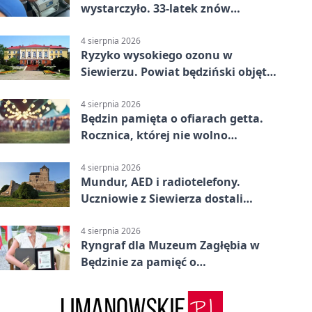
wystarczyło. 33-latek znów
prowadził po alkoholu
4 sierpnia 2026
Ryzyko wysokiego ozonu w
Siewierzu. Powiat będziński objęty
ostrzeżeniem
4 sierpnia 2026
Będzin pamięta o ofiarach getta.
Rocznica, której nie wolno
przemilczeć
4 sierpnia 2026
Mundur, AED i radiotelefony.
Uczniowie z Siewierza dostali
sprzęt do szkolenia
4 sierpnia 2026
Ryngraf dla Muzeum Zagłębia w
Będzinie za pamięć o
niepodległości