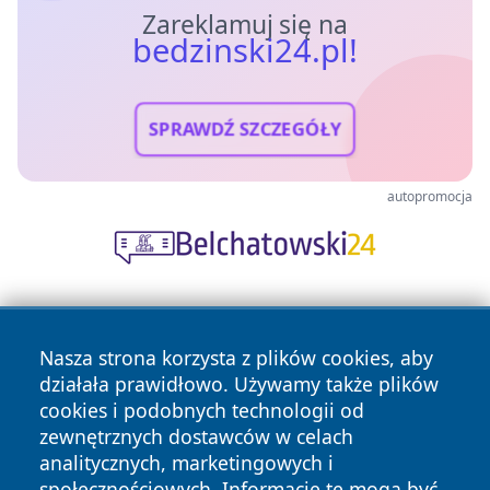
Zareklamuj się na
bedzinski24.pl!
SPRAWDŹ SZCZEGÓŁY
autopromocja
Nasza strona korzysta z plików cookies, aby
działała prawidłowo. Używamy także plików
cookies i podobnych technologii od
zewnętrznych dostawców w celach
Copyright © 2026 bedzinski24.pl Wszystkie prawa
analitycznych, marketingowych i
zastrzeżone.
społecznościowych. Informacje te mogą być