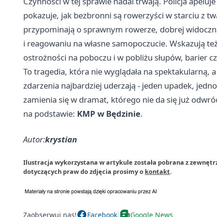
Czynności w tej sprawie nadal trwają. Policja apeluje
pokazuje, jak bezbronni są rowerzyści w starciu z 
przypominają o sprawnym rowerze, dobrej widocznoś
i reagowaniu na własne samopoczucie. Wskazują też
ostrożności na poboczu i w pobliżu słupów, barier c
To tragedia, która nie wyglądała na spektakularną, a
zdarzenia najbardziej uderzają - jeden upadek, jedn
zamienia się w dramat, którego nie da się już odwróc
na podstawie:
KMP w Będzinie
.
Autor:
krystian
Ilustracja wykorzystana w artykule została pobrana z zewnętrz
dotyczących praw do zdjęcia prosimy o
kontakt
.
Zaobserwuj nas!
Facebook
Google News