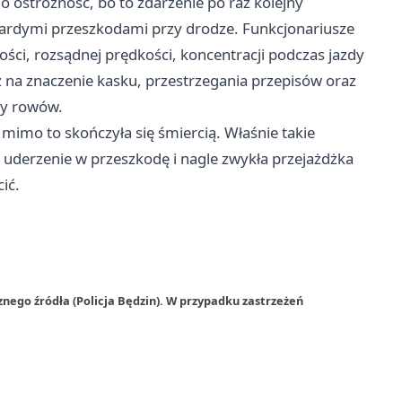
 o ostrożność, bo to zdarzenie po raz kolejny
twardymi przeszkodami przy drodze. Funkcjonariusze
ci, rozsądnej prędkości, koncentracji podczas jazdy
 na znaczenie kasku, przestrzegania przepisów oraz
zy rowów.
 mimo to skończyła się śmiercią. Właśnie takie
o uderzenie w przeszkodę i nagle zwykła przejażdżka
ić.
nego źródła (Policja Będzin). W przypadku zastrzeżeń