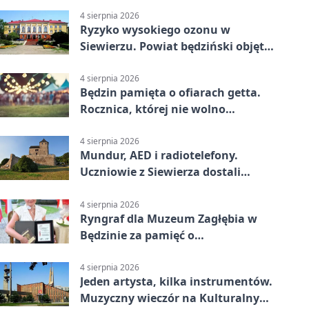
4 sierpnia 2026
Ryzyko wysokiego ozonu w
Siewierzu. Powiat będziński objęty
ostrzeżeniem
4 sierpnia 2026
Będzin pamięta o ofiarach getta.
Rocznica, której nie wolno
przemilczeć
4 sierpnia 2026
Mundur, AED i radiotelefony.
Uczniowie z Siewierza dostali
sprzęt do szkolenia
4 sierpnia 2026
Ryngraf dla Muzeum Zagłębia w
Będzinie za pamięć o
niepodległości
4 sierpnia 2026
Jeden artysta, kilka instrumentów.
Muzyczny wieczór na Kulturalnym