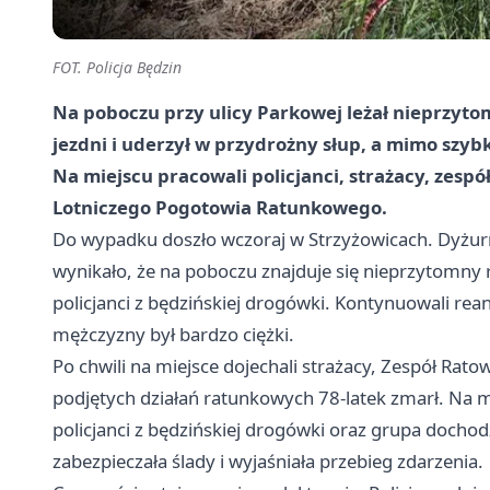
FOT. Policja Będzin
Na poboczu przy ulicy Parkowej leżał nieprzytom
jezdni i uderzył w przydrożny słup, a mimo szybk
Na miejscu pracowali policjanci, strażacy, zes
Lotniczego Pogotowia Ratunkowego.
Do wypadku doszło wczoraj w Strzyżowicach. Dyżurn
wynikało, że na poboczu znajduje się nieprzytomny 
policjanci z będzińskiej drogówki. Kontynuowali rea
mężczyzny był bardzo ciężki.
Po chwili na miejsce dojechali strażacy, Zespół Ra
podjętych działań ratunkowych 78-latek zmarł. Na 
policjanci z będzińskiej drogówki oraz grupa dochod
zabezpieczała ślady i wyjaśniała przebieg zdarzenia.