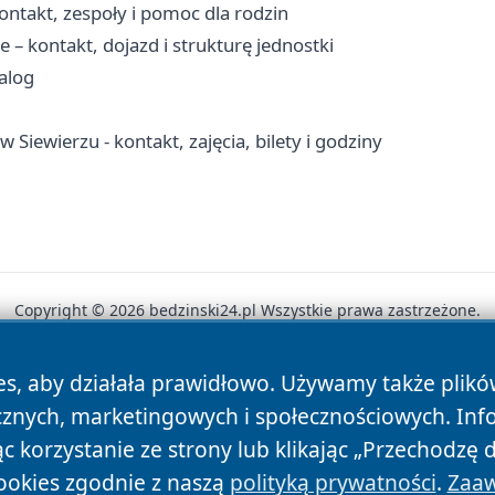
ntakt, zespoły i pomoc dla rodzin
 kontakt, dojazd i strukturę jednostki
talog
Siewierzu - kontakt, zajęcia, bilety i godziny
Copyright © 2026 bedzinski24.pl Wszystkie prawa zastrzeżone.
es, aby działała prawidłowo. Używamy także plik
News
Autorzy
Polityka Prywatności
Polityka Cookie
cznych, marketingowych i społecznościowych. Inf
 korzystanie ze strony lub klikając „Przechodzę 
ookies zgodnie z naszą
polityką prywatności
.
Zaaw