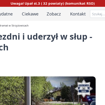
Uwaga! Upał st.3 ( 32 powiaty) (komunikat RSO)
ydatne
Ciekawe
Zobacz
Kontakt
- dramat w Strzyżowicach
zdni i uderzył w słup -
ch