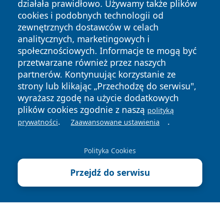
działała prawidłowo. Używamy także plików
cookies i podobnych technologii od
zewnętrznych dostawców w celach
analitycznych, marketingowych i
społecznościowych. Informacje te mogą być
przetwarzane również przez naszych
Copyright © 2026 bedzinski24.pl Wszystkie prawa
zastrzeżone.
partnerów. Kontynuując korzystanie ze
strony lub klikając „Przechodzę do serwisu",
wyrażasz zgodę na użycie dodatkowych
Polityka
Polityka
plików cookies zgodnie z naszą
polityką
News
Autorzy
Prywatności
Cookies
.
.
prywatności
Zaawansowane ustawienia
Polityka Cookies
Przejdź do serwisu