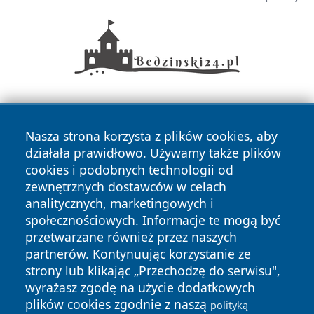
Nasza strona korzysta z plików cookies, aby
działała prawidłowo. Używamy także plików
cookies i podobnych technologii od
zewnętrznych dostawców w celach
Copyright © 2026 bedzinski24.pl Wszystkie prawa
analitycznych, marketingowych i
zastrzeżone.
społecznościowych. Informacje te mogą być
przetwarzane również przez naszych
partnerów. Kontynuując korzystanie ze
Polityka
Polityka
News
Autorzy
strony lub klikając „Przechodzę do serwisu",
Prywatności
Cookies
wyrażasz zgodę na użycie dodatkowych
plików cookies zgodnie z naszą
polityką