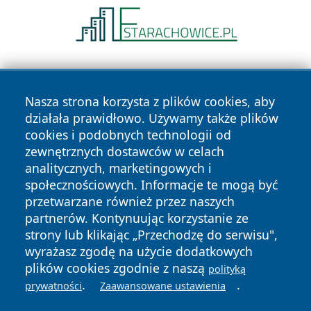
Nasza strona korzysta z plików cookies, aby
działała prawidłowo. Używamy także plików
cookies i podobnych technologii od
zewnętrznych dostawców w celach
Copyright © 2026 bedzinski24.pl Wszystkie prawa
analitycznych, marketingowych i
zastrzeżone.
społecznościowych. Informacje te mogą być
przetwarzane również przez naszych
partnerów. Kontynuując korzystanie ze
Polityka
Polityka
News
Autorzy
strony lub klikając „Przechodzę do serwisu",
Prywatności
Cookies
wyrażasz zgodę na użycie dodatkowych
plików cookies zgodnie z naszą
polityką
.
.
prywatności
Zaawansowane ustawienia