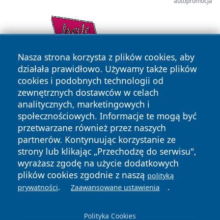
autopromocja
Nasza strona korzysta z plików cookies, aby
działała prawidłowo. Używamy także plików
cookies i podobnych technologii od
zewnętrznych dostawców w celach
analitycznych, marketingowych i
społecznościowych. Informacje te mogą być
przetwarzane również przez naszych
partnerów. Kontynuując korzystanie ze
Copyright © 2026 bedzinski24.pl Wszystkie prawa
zastrzeżone.
strony lub klikając „Przechodzę do serwisu",
wyrażasz zgodę na użycie dodatkowych
plików cookies zgodnie z naszą
polityką
Polityka
Polityka
.
.
prywatności
Zaawansowane ustawienia
News
Autorzy
Prywatności
Cookies
Polityka Cookies