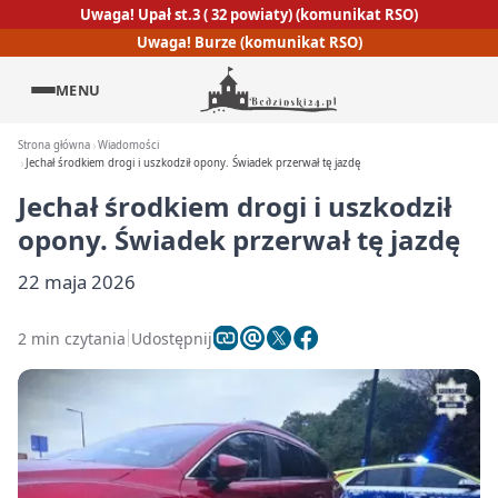
Uwaga! Upał st.3 ( 32 powiaty) (komunikat RSO)
Uwaga! Burze (komunikat RSO)
MENU
Strona główna
Wiadomości
Jechał środkiem drogi i uszkodził opony. Świadek przerwał tę jazdę
Jechał środkiem drogi i uszkodził
opony. Świadek przerwał tę jazdę
22 maja 2026
2 min czytania
Udostępnij