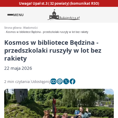
Uwaga! Upał st.3 ( 32 powiaty) (komunikat RSO)
MENU
Strona główna
Wiadomości
Kosmos w bibliotece Będzina - przedszkolaki ruszyły w lot bez rakiety
Kosmos w bibliotece Będzina -
przedszkolaki ruszyły w lot bez
rakiety
22 maja 2026
2 min czytania
Udostępnij