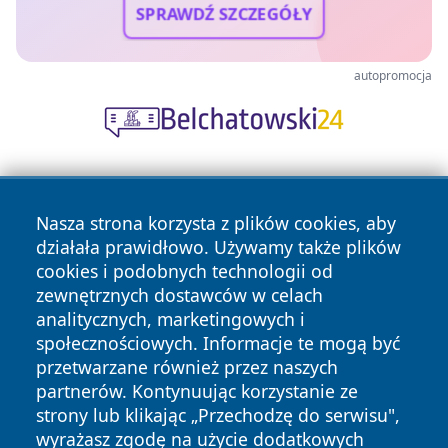
SPRAWDŹ SZCZEGÓŁY
autopromocja
Nasza strona korzysta z plików cookies, aby
działała prawidłowo. Używamy także plików
cookies i podobnych technologii od
zewnętrznych dostawców w celach
Copyright © 2026 bedzinski24.pl Wszystkie prawa
analitycznych, marketingowych i
zastrzeżone.
społecznościowych. Informacje te mogą być
przetwarzane również przez naszych
partnerów. Kontynuując korzystanie ze
Polityka
Polityka
News
Autorzy
strony lub klikając „Przechodzę do serwisu",
Prywatności
Cookies
wyrażasz zgodę na użycie dodatkowych