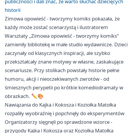
publiczności i dali znać, że warto słuchać dziecięcych
historii
Zimowa opowieść - tworzymy komiks pokazała, że
każdy może zostać scenarzystą i ilustratorem
Warsztaty „Zimowa opowieść - tworzymy komiks”
zamieniły bibliotekę w małe studio wydawnicze. Dzieci
zaczynały od klasycznych inspiracji, ale szybko
przekształcały znane motywy w własne, zaskakujące
scenariusze. Przy stolikach powstały historie pełne
humoru, akcji i nieoczekiwanych zwrotów - od
śmiesznych perypetii po krótkie komediodramaty w
obrazkach. ✏️🎨
Nawiązania do Kajka i Kokosza i Koziołka Matołka
rozpaliły wyobraźnię i popchnęły do eksperymentów
Organizatorzy sięgnęli po sprawdzone wzorce -
przygody Kajka i Kokosza oraz Koziołka Matołka