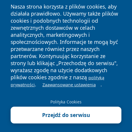
Nasza strona korzysta z plików cookies, aby
działała prawidłowo. Używamy także plików
cookies i podobnych technologii od
zewnętrznych dostawców w celach
Copyright © 2026 bedzinski24.pl Wszystkie prawa
analitycznych, marketingowych i
zastrzeżone.
społecznościowych. Informacje te mogą być
przetwarzane również przez naszych
partnerów. Kontynuując korzystanie ze
Polityka
Polityka
News
Autorzy
strony lub klikając „Przechodzę do serwisu",
Prywatności
Cookies
wyrażasz zgodę na użycie dodatkowych
plików cookies zgodnie z naszą
polityką
.
.
prywatności
Zaawansowane ustawienia
Polityka Cookies
Przejdź do serwisu