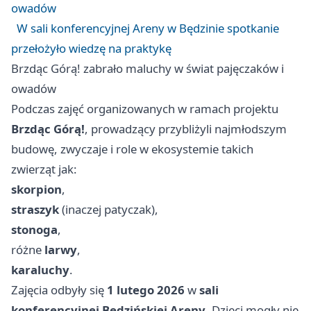
owadów
W sali konferencyjnej Areny w Będzinie spotkanie
przełożyło wiedzę na praktykę
Brzdąc Górą! zabrało maluchy w świat pajęczaków i
owadów
Podczas zajęć organizowanych w ramach projektu
Brzdąc Górą!
, prowadzący przybliżyli najmłodszym
budowę, zwyczaje i role w ekosystemie takich
zwierząt jak:
skorpion
,
straszyk
(inaczej patyczak),
stonoga
,
różne
larwy
,
karaluchy
.
Zajęcia odbyły się
1 lutego 2026
w
sali
konferencyjnej Będzińskiej Areny
. Dzieci mogły nie