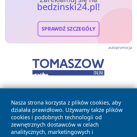
bedzinski24.pl!
SPRAWDŹ SZCZEGÓŁY
autopromocja
Nasza strona korzysta z plików cookies, aby
działała prawidłowo. Używamy także plików
cookies i podobnych technologii od
zewnętrznych dostawców w celach
Copyright © 2026 bedzinski24.pl Wszystkie prawa
analitycznych, marketingowych i
zastrzeżone.