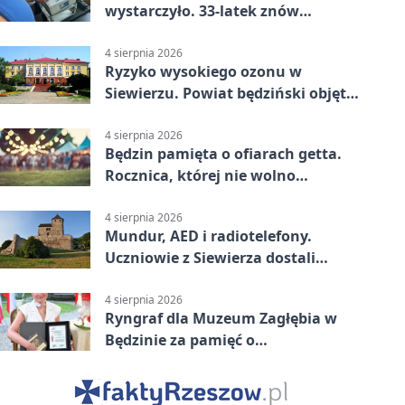
wystarczyło. 33-latek znów
prowadził po alkoholu
4 sierpnia 2026
Ryzyko wysokiego ozonu w
Siewierzu. Powiat będziński objęty
ostrzeżeniem
4 sierpnia 2026
Będzin pamięta o ofiarach getta.
Rocznica, której nie wolno
przemilczeć
4 sierpnia 2026
Mundur, AED i radiotelefony.
Uczniowie z Siewierza dostali
sprzęt do szkolenia
4 sierpnia 2026
Ryngraf dla Muzeum Zagłębia w
Będzinie za pamięć o
niepodległości