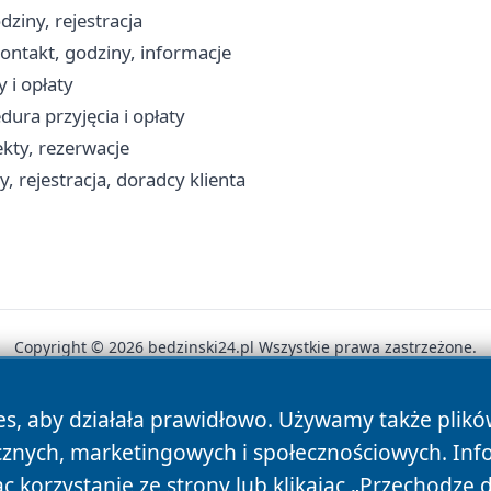
ziny, rejestracja
ontakt, godziny, informacje
 i opłaty
ura przyjęcia i opłaty
ekty, rezerwacje
, rejestracja, doradcy klienta
Copyright © 2026 bedzinski24.pl Wszystkie prawa zastrzeżone.
es, aby działała prawidłowo. Używamy także plik
News
Autorzy
Polityka Prywatności
Polityka Cookie
cznych, marketingowych i społecznościowych. Inf
 korzystanie ze strony lub klikając „Przechodzę 