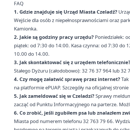
FAQ
1. Gdzie znajduje się Urząd Miasta Czeladź?
Urząd
Wejście dla osób z niepełnosprawnościami oraz park
Kamionka.
2. Jakie są godziny pracy urzędu?
Poniedziałek: o
piątek: od 7:30 do 14:00. Kasa czynna: od 7:30 do 
10.00 do 14.00.
3. Jak skontaktować się z urzędem telefonicznie
Stałego Dyżuru (całodobowo): 32 76 37 964 lub 32 
4. Czy mogę załatwić sprawę przez internet?
Tak 
na platformie ePUAP. Szczegóły na oficjalnej stronie
5. Jak zameldować się w Czeladzi?
Sprawy meldunk
zacząć od Punktu Informacyjnego na parterze. Możli
6. Co zrobić, jeśli zgubiłem psa lub znalazłem zw
Miasta pod numerem telefonu 32 763 79 66. Wydział
bezdomne na terenie miasta i przekazanych do schr