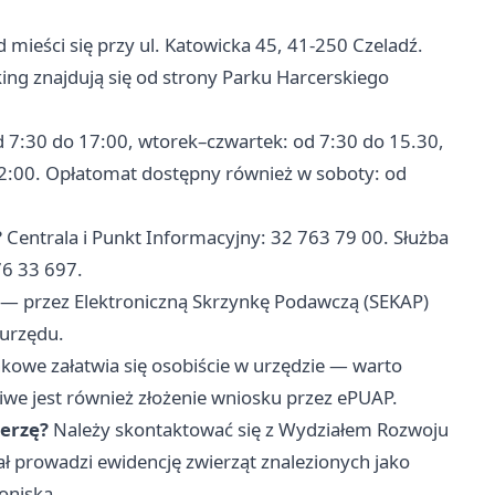
 mieści się przy ul. Katowicka 45, 41-250 Czeladź.
ing znajdują się od strony Parku Harcerskiego
d 7:30 do 17:00, wtorek–czwartek: od 7:30 do 15.30,
12:00. Opłatomat dostępny również w soboty: od
?
Centrala i Punkt Informacyjny: 32 763 79 00. Służba
76 33 697.
— przez Elektroniczną Skrzynkę Podawczą (SEKAP)
 urzędu.
owe załatwia się osobiście w urzędzie — warto
we jest również złożenie wniosku przez ePUAP.
ierzę?
Należy skontaktować się z Wydziałem Rozwoju
 prowadzi ewidencję zwierząt znalezionych jako
oniska.