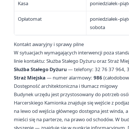
Kasa
poniedziałek–piąt
Opłatomat
poniedziałek–piąt
sobota
Kontakt awaryjny i sprawy pilne
W sytuacjach wymagających interwencji poza stand
linie kontaktu: Służba Stałego Dyżuru oraz Straż Mie
Służba Stałego Dyżuru
— telefony: 32 76 37 964, 
Straż Miejska
— numer alarmowy:
986
(całodobow
Dostępność architektoniczna i tłumacz migowy
Budynek urzędu jest przystosowany do potrzeb osó
Harcerskiego Kamionka znajduje się wejście z pod
na lewo od wejścia głównego dostępna jest winda, 
mieści się na parterze, na prawo od schodów. W bu
słyszenie — znajduje się w punkcie informacyjnym