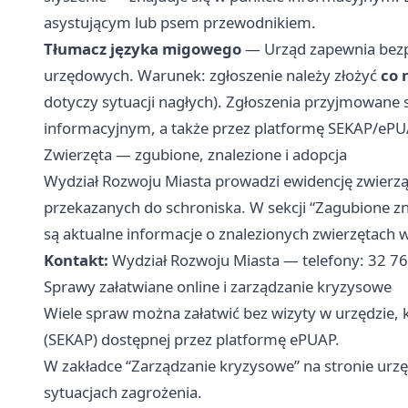
asystującym lub psem przewodnikiem.
Tłumacz języka migowego
— Urząd zapewnia bezpł
urzędowych. Warunek: zgłoszenie należy złożyć
co 
dotyczy sytuacji nagłych). Zgłoszenia przyjmowane s
informacyjnym, a także przez platformę SEKAP/ePUA
Zwierzęta — zgubione, znalezione i adopcja
Wydział Rozwoju Miasta prowadzi ewidencję zwierzą
przekazanych do schroniska. W sekcji “Zagubione zn
są aktualne informacje o znalezionych zwierzętach
Kontakt:
Wydział Rozwoju Miasta — telefony: 32 7
Sprawy załatwiane online i zarządzanie kryzysowe
Wiele spraw można załatwić bez wizyty w urzędzie, k
(SEKAP) dostępnej przez platformę ePUAP.
W zakładce “Zarządzanie kryzysowe” na stronie urzę
sytuacjach zagrożenia.