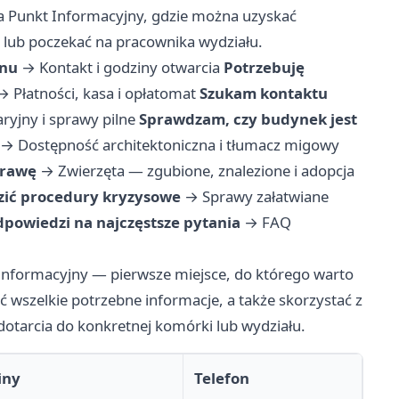
ła Punkt Informacyjny, gdzie można uzyskać
 lub poczekać na pracownika wydziału.
onu
→
Kontakt i godziny otwarcia
Potrzebuję
→
Płatności, kasa i opłatomat
Szukam kontaktu
ryjny i sprawy pilne
Sprawdzam, czy budynek jest
→
Dostępność architektoniczna i tłumacz migowy
prawę
→
Zwierzęta — zgubione, znalezione i adopcja
dzić procedury kryzysowe
→
Sprawy załatwiane
powiedzi na najczęstsze pytania
→
FAQ
 Informacyjny — pierwsze miejsce, do którego warto
 wszelkie potrzebne informacje, a także skorzystać z
otarcia do konkretnej komórki lub wydziału.
iny
Telefon