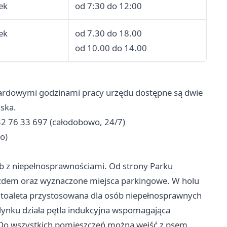
ek
od 7:30 do 12:00
ek
od 7.30 do 18.00
od 10.00 do 14.00
ardowymi godzinami pracy urzędu dostępne są dwie
jska.
32 76 33 697 (całodobowo, 24/7)
o)
b z niepełnosprawnościami. Od strony Parku
jazdem oraz wyznaczone miejsca parkingowe. W holu
a toaleta przystosowana dla osób niepełnosprawnych
dynku działa pętla indukcyjna wspomagająca
. Do wszystkich pomieszczeń można wejść z psem