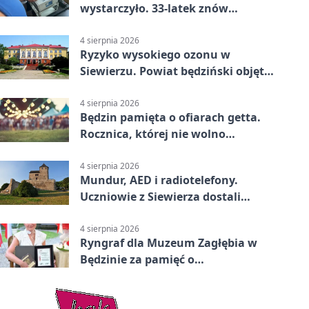
wystarczyło. 33-latek znów
prowadził po alkoholu
4 sierpnia 2026
Ryzyko wysokiego ozonu w
Siewierzu. Powiat będziński objęty
ostrzeżeniem
4 sierpnia 2026
Będzin pamięta o ofiarach getta.
Rocznica, której nie wolno
przemilczeć
4 sierpnia 2026
Mundur, AED i radiotelefony.
Uczniowie z Siewierza dostali
sprzęt do szkolenia
4 sierpnia 2026
Ryngraf dla Muzeum Zagłębia w
Będzinie za pamięć o
niepodległości