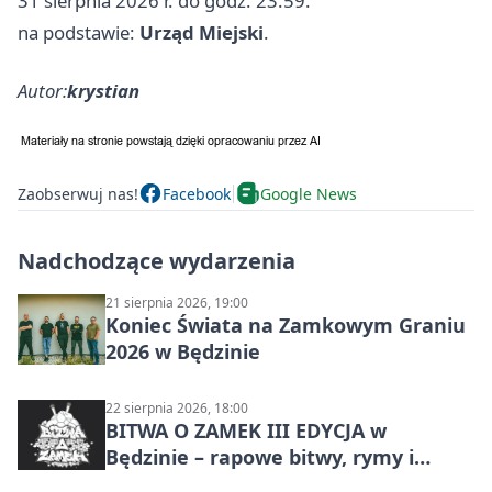
31 sierpnia 2026 r. do godz. 23.59.
na podstawie:
Urząd Miejski
.
Autor:
krystian
Zaobserwuj nas!
Facebook
Google News
Nadchodzące wydarzenia
21 sierpnia 2026, 19:00
Koniec Świata na Zamkowym Graniu
2026 w Będzinie
22 sierpnia 2026, 18:00
BITWA O ZAMEK III EDYCJA w
Będzinie – rapowe bitwy, rymy i
mocne punchline’y