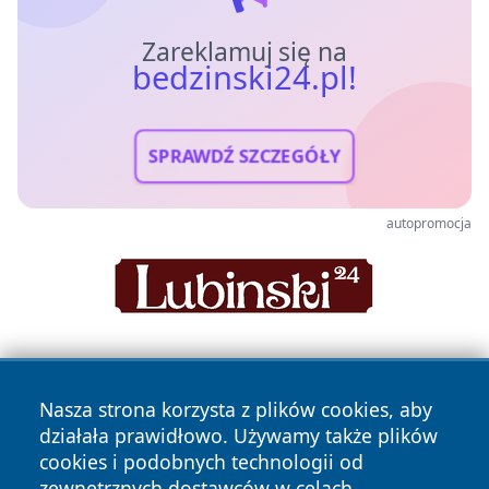
Zareklamuj się na
bedzinski24.pl!
SPRAWDŹ SZCZEGÓŁY
autopromocja
Nasza strona korzysta z plików cookies, aby
działała prawidłowo. Używamy także plików
cookies i podobnych technologii od
zewnętrznych dostawców w celach