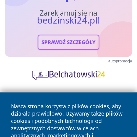
Zareklamuj się na
bedzinski24.pl!
SPRAWDŹ SZCZEGÓŁY
autopromocja
Nasza strona korzysta z plików cookies, aby
działała prawidłowo. Używamy także plików
cookies i podobnych technologii od
zewnętrznych dostawców w celach
Copyright © 2026 bedzinski24.pl Wszystkie prawa
analitycznych, marketingowych i
zastrzeżone.