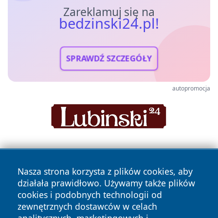
Zareklamuj się na
bedzinski24.pl!
SPRAWDŹ SZCZEGÓŁY
autopromocja
Nasza strona korzysta z plików cookies, aby
działała prawidłowo. Używamy także plików
cookies i podobnych technologii od
zewnętrznych dostawców w celach
Copyright © 2026 bedzinski24.pl Wszystkie prawa