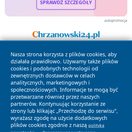
SPRAWDŹ SZCZEGÓŁY
autopromocja
Nasza strona korzysta z plików cookies, aby
działała prawidłowo. Używamy także plików
cookies i podobnych technologii od
zewnętrznych dostawców w celach
analitycznych, marketingowych i
Copyright © 2026 bedzinski24.pl Wszystkie prawa
społecznościowych. Informacje te mogą być
zastrzeżone.
przetwarzane również przez naszych
partnerów. Kontynuując korzystanie ze
strony lub klikając „Przechodzę do serwisu",
Polityka
Polityka
wyrażasz zgodę na użycie dodatkowych
News
Autorzy
Prywatności
Cookies
plików cookies zgodnie z naszą
polityką