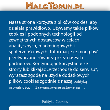
Nasza strona korzysta z plików cookies, aby
działała prawidłowo. Używamy także plików
cookies i podobnych technologii od
zewnętrznych dostawców w celach
analitycznych, marketingowych i
Copyright © 2026 bedzinski24.pl Wszystkie prawa
społecznościowych. Informacje te mogą być
zastrzeżone.
przetwarzane również przez naszych
partnerów. Kontynuując korzystanie ze
strony lub klikając „Przechodzę do serwisu",
Polityka
Polityka
News
Autorzy
wyrażasz zgodę na użycie dodatkowych
Prywatności
Cookies
plików cookies zgodnie z naszą
polityką
.
.
prywatności
Zaawansowane ustawienia
Polityka Cookies