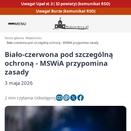
Uwaga! Upał st.3 ( 32 powiaty) (komunikat RSO)
Uwaga! Burze (komunikat RSO)
MENU
Strona główna
Wiadomości
Biało-czerwona pod szczególną ochroną - MSWiA przypomina zasady
Biało-czerwona pod szczególną
ochroną - MSWiA przypomina
zasady
3 maja 2026
2 min czytania
Udostępnij