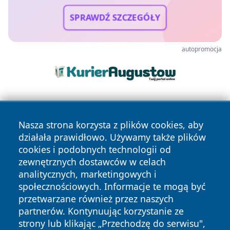
SPRAWDŹ SZCZEGÓŁY
autopromocja
Nasza strona korzysta z plików cookies, aby
działała prawidłowo. Używamy także plików
cookies i podobnych technologii od
zewnętrznych dostawców w celach
Copyright © 2026 bedzinski24.pl Wszystkie prawa
analitycznych, marketingowych i
zastrzeżone.
społecznościowych. Informacje te mogą być
przetwarzane również przez naszych
partnerów. Kontynuując korzystanie ze
Polityka
Polityka
News
Autorzy
strony lub klikając „Przechodzę do serwisu",
Prywatności
Cookies