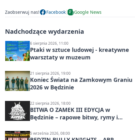
Zaobserwuj nas!
Facebook
Google News
Nadchodzące wydarzenia
6 sierpnia 2026, 11:00
Ptaki w sztuce ludowej - kreatywne
warsztaty w muzeum
21 sierpnia 2026, 19:00
Koniec Świata na Zamkowym Graniu
2026 w Będzinie
22 sierpnia 2026, 18:00
BITWA O ZAMEK III EDYCJA w
Będzinie – rapowe bitwy, rymy i
mocne punchline’y
5 września 2026, 08:00
BĘDZIN BULLY KNIGHTS – ABR