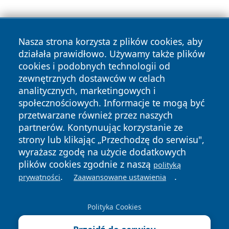
Nasza strona korzysta z plików cookies, aby
działała prawidłowo. Używamy także plików
cookies i podobnych technologii od
zewnętrznych dostawców w celach
Copyright © 2026 bedzinski24.pl Wszystkie prawa
analitycznych, marketingowych i
zastrzeżone.
społecznościowych. Informacje te mogą być
przetwarzane również przez naszych
partnerów. Kontynuując korzystanie ze
Polityka
Polityka
News
Autorzy
strony lub klikając „Przechodzę do serwisu",
Prywatności
Cookies
wyrażasz zgodę na użycie dodatkowych
plików cookies zgodnie z naszą
polityką
.
.
prywatności
Zaawansowane ustawienia
Polityka Cookies