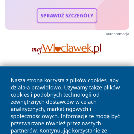
SPRAWDŹ SZCZEGÓŁY
autopromocja
Nasza strona korzysta z plików cookies, aby
działała prawidłowo. Używamy także plików
cookies i podobnych technologii od
zewnętrznych dostawców w celach
Copyright © 2026 bedzinski24.pl Wszystkie prawa
analitycznych, marketingowych i
zastrzeżone.
społecznościowych. Informacje te mogą być
przetwarzane również przez naszych
partnerów. Kontynuując korzystanie ze
Polityka
Polityka