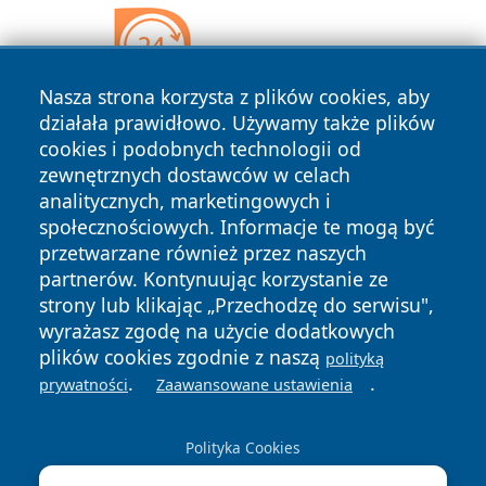
Nasza strona korzysta z plików cookies, aby
działała prawidłowo. Używamy także plików
cookies i podobnych technologii od
zewnętrznych dostawców w celach
analitycznych, marketingowych i
społecznościowych. Informacje te mogą być
przetwarzane również przez naszych
partnerów. Kontynuując korzystanie ze
strony lub klikając „Przechodzę do serwisu",
Copyright © 2026 bedzinski24.pl Wszystkie prawa
wyrażasz zgodę na użycie dodatkowych
zastrzeżone.
plików cookies zgodnie z naszą
polityką
.
.
prywatności
Zaawansowane ustawienia
Polityka
Polityka
News
Autorzy
Prywatności
Cookies
Polityka Cookies