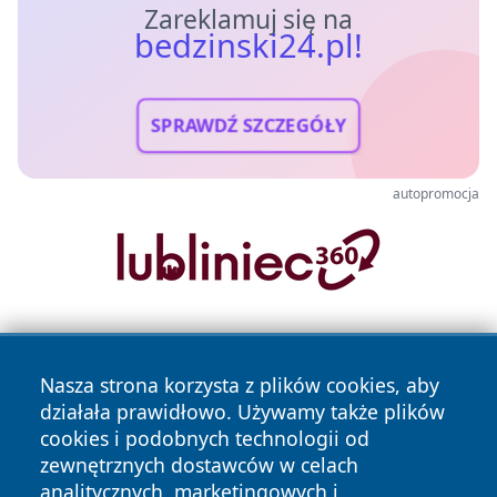
Zareklamuj się na
bedzinski24.pl!
SPRAWDŹ SZCZEGÓŁY
autopromocja
Nasza strona korzysta z plików cookies, aby
działała prawidłowo. Używamy także plików
cookies i podobnych technologii od
zewnętrznych dostawców w celach
Copyright © 2026 bedzinski24.pl Wszystkie prawa
analitycznych, marketingowych i
zastrzeżone.