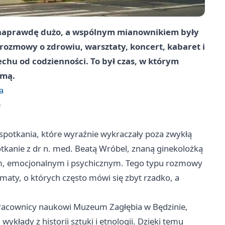
ię naprawdę dużo, a wspólnym mianownikiem były
 rozmowy o zdrowiu, warsztaty, koncert, kabaret i
chu od codzienności. To był czas, w którym
rmą.
a
e
spotkania, które wyraźnie wykraczały poza zwykłą
tkanie z dr n. med. Beatą Wróbel, znaną ginekolożką
nym, emocjonalnym i psychicznym. Tego typu rozmowy
aty, o których często mówi się zbyt rzadko, a
 Pracownicy naukowi Muzeum Zagłębia w Będzinie,
ykłady z historii sztuki i etnologii. Dzięki temu