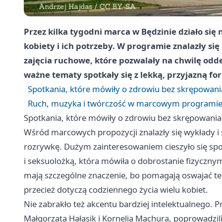
Przez kilka tygodni marca w Będzinie działo s
kobiety i ich potrzeby. W programie znalazły się
zajęcia ruchowe, które pozwalały na chwilę odde
ważne tematy spotkały się z lekką, przyjazną fo
Spotkania, które mówiły o zdrowiu bez skrępowani
Ruch, muzyka i twórczość w marcowym programi
Spotkania, które mówiły o zdrowiu bez skrępowania
Wśród marcowych propozycji znalazły się wykłady i 
rozrywkę. Dużym zainteresowaniem cieszyło się spo
i seksuolożką, która mówiła o dobrostanie fizycz
mają szczególne znaczenie, bo pomagają oswajać tem
przecież dotyczą codziennego życia wielu kobiet.
Nie zabrakło też akcentu bardziej intelektualnego.
Małgorzata Hałasik i Kornelia Machura, poprowadzili w