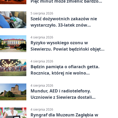
Pięć minut może zmienić bardzo
wiele
5 sierpnia 2026
Sześć dożywotnich zakazów nie
wystarczyło. 33-latek znów
prowadził po alkoholu
4 sierpnia 2026
Ryzyko wysokiego ozonu w
Siewierzu. Powiat będziński objęty
ostrzeżeniem
4 sierpnia 2026
Będzin pamięta o ofiarach getta.
Rocznica, której nie wolno
przemilczeć
4 sierpnia 2026
Mundur, AED i radiotelefony.
Uczniowie z Siewierza dostali
sprzęt do szkolenia
4 sierpnia 2026
Ryngraf dla Muzeum Zagłębia w