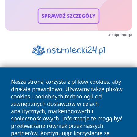
SPRAWDŹ SZCZEGÓŁY
autopromocja
Nasza strona korzysta z plików cookies, aby
działała prawidłowo. Używamy także plików
cookies i podobnych technologii od
zewnętrznych dostawców w celach
Copyright © 2026 bedzinski24.pl Wszystkie prawa
analitycznych, marketingowych i
zastrzeżone.
społecznościowych. Informacje te mogą być
przetwarzane również przez naszych
partnerów. Kontynuując korzystanie ze
Polityka
Polityka