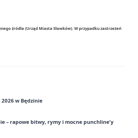
rznego źródła (Urząd Miasta Sławków). W przypadku zastrzeżeń
 2026 w Będzinie
e – rapowe bitwy, rymy i mocne punchline’y