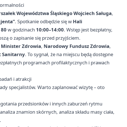
 formalności
szałek Województwa Śląskiego Wojciech Saługa
,
jenta”
. Spotkanie odbędzie się w
Hali
 80
w godzinach
10:00–14:00
. Wstęp jest bezpłatny,
oszą o zapisanie się przed przyjściem.
:
Minister Zdrowia
,
Narodowy Fundusz Zdrowia
,
 Sanitarny
. To sygnał, że na miejscu będą dostępne
 bezpłatnych programach profilaktycznych i prawach
adań i atrakcji
ady specjalistów. Warto zaplanować wizytę – oto
igotania przedsionków i innych zaburzeń rytmu
analiza znamion skórnych, analiza składu masy ciała,
.