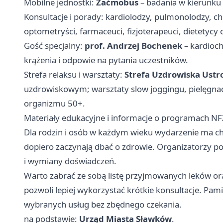
Mobilne jednostki:
Zaćmobus
– badania w kierunku
Konsultacje i porady: kardiolodzy, pulmonolodzy, c
optometryści, farmaceuci, fizjoterapeuci, dietetycy 
Gość specjalny:
prof. Andrzej Bochenek
– kardioch
krążenia i odpowie na pytania uczestników.
Strefa relaksu i warsztaty:
Strefa Uzdrowiska Ustr
uzdrowiskowym; warsztaty slow joggingu, pielęgnacj
organizmu 50+.
Materiały edukacyjne i informacje o programach NF
Dla rodzin i osób w każdym wieku wydarzenie ma ch
dopiero zaczynają dbać o zdrowie. Organizatorzy po
i wymiany doświadczeń.
Warto zabrać ze sobą listę przyjmowanych leków ora
pozwoli lepiej wykorzystać krótkie konsultacje. Pamię
wybranych usług bez zbędnego czekania.
na podstawie:
Urząd Miasta Sławków
.