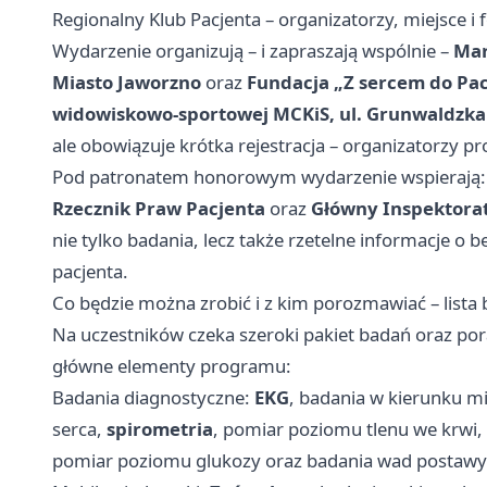
Regionalny Klub Pacjenta – organizatorzy, miejsce i
Wydarzenie organizują – i zapraszają wspólnie –
Mar
Miasto Jaworzno
oraz
Fundacja „Z sercem do Pac
widowiskowo-sportowej MCKiS, ul. Grunwaldzka
ale obowiązuje krótka rejestracja – organizatorzy pr
Pod patronatem honorowym wydarzenie wspierają
Rzecznik Praw Pacjenta
oraz
Główny Inspektorat
nie tylko badania, lecz także rzetelne informacje o
pacjenta.
Co będzie można zrobić i z kim porozmawiać – lista b
Na uczestników czeka szeroki pakiet badań oraz por
główne elementy programu:
Badania diagnostyczne:
EKG
, badania w kierunku m
serca,
spirometria
, pomiar poziomu tlenu we krwi, 
pomiar poziomu glukozy oraz badania wad postawy