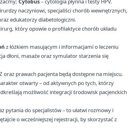
 zaćmy;
Cytobus
– cytologia płynna i testy HPV.
hirurdzy naczyniowi, specjaliści chorób wewnętrznych,
oraz edukatorzy diabetologiczni.
irurg, który opowie o profilaktyce chorób układu
oń
z łóżkiem masującym i informacjami o leczeniu
a dłoni, masaże oraz symulator starzenia się
Z oraz prawach pacjenta będą dostępne na miejscu.
arakter otwarty – od aktywnych po tych, którzy
dkreślają możliwość integracji środowisk pacjenckich
z pytania do specjalistów – to ułatwi rozmowy i
tajcie o wcześniejszej rejestracji, by skorzystać z