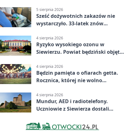
wiele
5 sierpnia 2026
Sześć dożywotnich zakazów nie
wystarczyło. 33-latek znów
prowadził po alkoholu
4 sierpnia 2026
Ryzyko wysokiego ozonu w
Siewierzu. Powiat będziński objęty
ostrzeżeniem
4 sierpnia 2026
Będzin pamięta o ofiarach getta.
Rocznica, której nie wolno
przemilczeć
4 sierpnia 2026
Mundur, AED i radiotelefony.
Uczniowie z Siewierza dostali
sprzęt do szkolenia