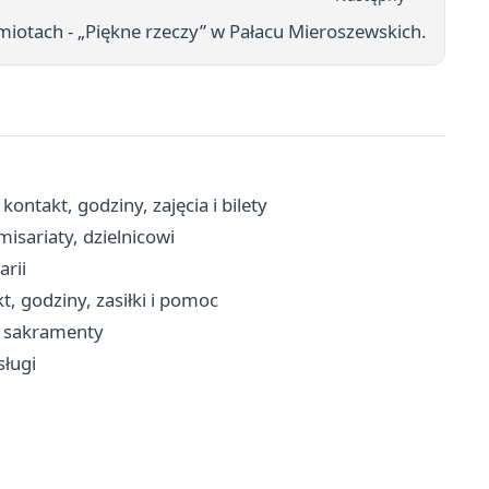
miotach - „Piękne rzeczy” w Pałacu Mieroszewskich.
ntakt, godziny, zajęcia i bilety
isariaty, dzielnicowi
arii
, godziny, zasiłki i pomoc
a, sakramenty
sługi