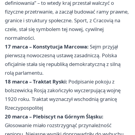
definiowania” – to wtedy kraj przestał walczyć o
fizyczne przetrwanie, a zaczął budować ramy prawne,
granice i struktury społeczne. Sport, z Cracovią na
czele, stał się symbolem tej nowej, cywilnej
normalności.
17 marca – Konstytucja Marcowa:
Sejm przyjął
pierwszą nowoczesną ustawę zasadniczą. Polska
oficjalnie stała się republiką demokratyczną z silną
rolą parlamentu.
18 marca – Traktat Ryski:
Podpisanie pokoju z
bolszewicką Rosją zakończyło wyczerpującą wojnę
1920 roku. Traktat wyznaczył wschodnią granicę
Rzeczypospolitej
20 marca – Plebiscyt na Górnym Śląsku:
Głosowanie miało rozstrzygnąć przynależność
regionu. Niejasne wyniki doprowadziły do wybuchu