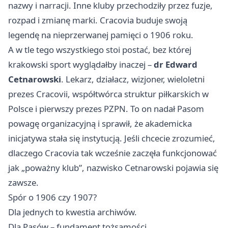
nazwy i narracji. Inne kluby przechodziły przez fuzje,
rozpad i zmianę marki. Cracovia buduje swoją
legendę na nieprzerwanej pamięci o 1906 roku.
A w tle tego wszystkiego stoi postać, bez której
krakowski sport wyglądałby inaczej –
dr Edward
Cetnarowski
. Lekarz, działacz, wizjoner, wieloletni
prezes Cracovii, współtwórca struktur piłkarskich w
Polsce i pierwszy prezes PZPN. To on nadał Pasom
powagę organizacyjną i sprawił, że akademicka
inicjatywa stała się instytucją. Jeśli chcecie zrozumieć,
dlaczego Cracovia tak wcześnie zaczęła funkcjonować
jak „poważny klub”, nazwisko Cetnarowski pojawia się
zawsze.
Spór o 1906 czy 1907?
Dla jednych to kwestia archiwów.
Dla Pasów – fundament tożsamości.