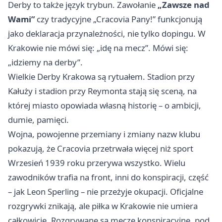
Derby to także język trybun. Zawołanie
„Zawsze nad
Wami”
czy tradycyjne „Cracovia Pany!” funkcjonują
jako deklaracja przynależności, nie tylko dopingu. W
Krakowie nie mówi się: „idę na mecz”. Mówi się:
„idziemy na derby”.
Wielkie Derby Krakowa są rytuałem. Stadion przy
Kałuży i stadion przy Reymonta stają się sceną, na
której miasto opowiada własną historię – o ambicji,
dumie, pamięci.
Wojna, powojenne przemiany i zmiany nazw klubu
pokazują, że Cracovia przetrwała więcej niż sport
Wrzesień 1939 roku przerywa wszystko. Wielu
zawodników trafia na front, inni do konspiracji, część
– jak Leon Sperling – nie przeżyje okupacji. Oficjalne
rozgrywki znikają, ale piłka w Krakowie nie umiera
całkowicie. Rozgrywane są mecze konspiracyjne, pod