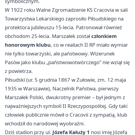
symbolicznym.
W 1922 roku Walne Zgromadzenie KS Cracovia w sali
Towarzystwa Lekarskiego zaprosiło Piłsudskiego na
protektora jubileuszu 15-lecia. Patronował również
obchodom 25-lecia. Marszałek został
członkiem
honorowym klubu
, co w realiach II RP miało wymiar
nie tylko towarzyski, ale państwowy. Wizerunek
Pasów jako klubu „państwowotwórczego” nie wziął się
z powietrza.
Piłsudski (ur. 5 grudnia 1867 w Zułowie, zm. 12 maja
1935 w Warszawie), Naczelnik Państwa, pierwszy
Marszałek Polski, dwukrotny premier – był jednym z
najważniejszych symboli II Rzeczypospolitej. Gdy taki
człowiek publicznie mówił o Cracovii z sympatią, klub
wchodził do narodowej wyobraźni.
Dziś stadion przy ul.
Józefa Kałuży 1
nosi imię Józefa