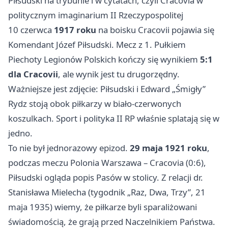
Piłsudski na trybunie i w cytatach, czyli Cracovia w
politycznym imaginarium II Rzeczypospolitej
10 czerwca
1917 roku
na boisku Cracovii pojawia się
Komendant Józef Piłsudski. Mecz z 1. Pułkiem
Piechoty Legionów Polskich kończy się wynikiem
5:1
dla Cracovii
, ale wynik jest tu drugorzędny.
Ważniejsze jest zdjęcie: Piłsudski i Edward „Śmigły”
Rydz stoją obok piłkarzy w biało-czerwonych
koszulkach. Sport i polityka II RP właśnie splatają się w
jedno.
To nie był jednorazowy epizod.
29 maja 1921 roku
,
podczas meczu Polonia Warszawa – Cracovia (0:6),
Piłsudski ogląda popis Pasów w stolicy. Z relacji dr.
Stanisława Mielecha (tygodnik „Raz, Dwa, Trzy”, 21
maja 1935) wiemy, że piłkarze byli sparaliżowani
świadomością, że grają przed Naczelnikiem Państwa.