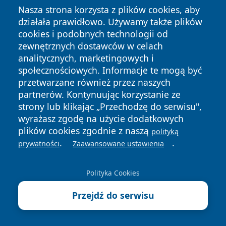
Nasza strona korzysta z plików cookies, aby
gazetach pisano o „najbardziej krakowskim
działała prawidłowo. Używamy także plików
rozpoczęciu roku”.
cookies i podobnych technologii od
HYMN CRACOVII - autor : Maciej Maleńczuk
zewnętrznych dostawców w celach
Kraków to stolica Polski
analitycznych, marketingowych i
Perła ukryta we mgle
społecznościowych. Informacje te mogą być
przetwarzane również przez naszych
Z najdalszych krain zamorskich
partnerów. Kontynuując korzystanie ze
Każdy wspomnienia tu śle
strony lub klikając „Przechodzę do serwisu",
Więc chociaż będę daleko
wyrażasz zgodę na użycie dodatkowych
Gdy los mnie rzuci precz
plików cookies zgodnie z naszą
polityką
Na zawsze będę pamiętał
.
.
prywatności
Zaawansowane ustawienia
Co w życiu mym ważne jest
Refren:
Polityka Cookies
Cracovia i jej barwy dwie
Przejdź do serwisu
Cracovio po prostu kocham cię
Cracovio cóż bardziej polskie jest