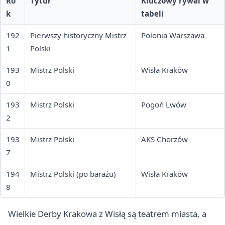
Ro
Tytuł
Kluczowy rywal w
k
tabeli
192
Pierwszy historyczny Mistrz
Polonia Warszawa
1
Polski
193
Mistrz Polski
Wisła Kraków
0
193
Mistrz Polski
Pogoń Lwów
2
193
Mistrz Polski
AKS Chorzów
7
194
Mistrz Polski (po barażu)
Wisła Kraków
8
Wielkie Derby Krakowa z Wisłą są teatrem miasta, a