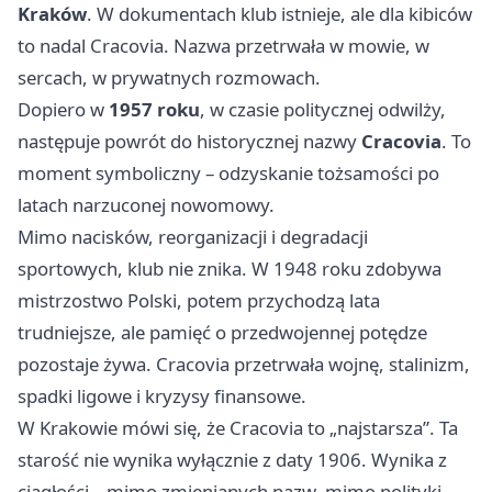
Kraków
. W dokumentach klub istnieje, ale dla kibiców
to nadal Cracovia. Nazwa przetrwała w mowie, w
sercach, w prywatnych rozmowach.
Dopiero w
1957 roku
, w czasie politycznej odwilży,
następuje powrót do historycznej nazwy
Cracovia
. To
moment symboliczny – odzyskanie tożsamości po
latach narzuconej nowomowy.
Mimo nacisków, reorganizacji i degradacji
sportowych, klub nie znika. W 1948 roku zdobywa
mistrzostwo Polski, potem przychodzą lata
trudniejsze, ale pamięć o przedwojennej potędze
pozostaje żywa. Cracovia przetrwała wojnę, stalinizm,
spadki ligowe i kryzysy finansowe.
W Krakowie mówi się, że Cracovia to „najstarsza”. Ta
starość nie wynika wyłącznie z daty 1906. Wynika z
ciągłości – mimo zmienianych nazw, mimo polityki,