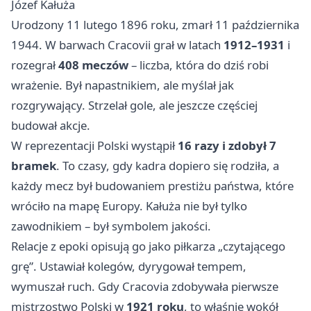
Józef Kałuża
Urodzony 11 lutego 1896 roku, zmarł 11 października
1944. W barwach Cracovii grał w latach
1912–1931
i
rozegrał
408 meczów
– liczba, która do dziś robi
wrażenie. Był napastnikiem, ale myślał jak
rozgrywający. Strzelał gole, ale jeszcze częściej
budował akcje.
W reprezentacji Polski wystąpił
16 razy i zdobył 7
bramek
. To czasy, gdy kadra dopiero się rodziła, a
każdy mecz był budowaniem prestiżu państwa, które
wróciło na mapę Europy. Kałuża nie był tylko
zawodnikiem – był symbolem jakości.
Relacje z epoki opisują go jako piłkarza „czytającego
grę”. Ustawiał kolegów, dyrygował tempem,
wymuszał ruch. Gdy Cracovia zdobywała pierwsze
mistrzostwo Polski w
1921 roku
, to właśnie wokół