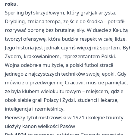
roku
.
Sperling był skrzydłowym, który grał jak artysta.
Drybling, zmiana tempa, zejście do środka – potrafił
rozrywać obronę bez brutalnej siły. W duecie z Kałużą
tworzył ofensywę, która budziła respekt w całej lidze.
Jego historia jest jednak czymś więcej niż sportem. Był
Żydem, krakowianinem, reprezentantem Polski.
Wojna odebrała mu życie, a polski futbol stracił
jednego z najczystszych techników swojej epoki. Gdy
mówicie o przedwojennej Cracovii, musicie pamiętać,
że była klubem wielokulturowym – miejscem, gdzie
obok siebie grali Polacy i Żydzi, studenci i lekarze,
inteligencja i rzemieślnicy.
Pierwszy tytuł mistrzowski w 1921 i kolejne triumfy
ułożyły kanon wielkości Pasów
Rok
1921
to moment, w którym Cracovia przestaje