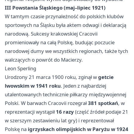
III Powstania Śląskiego (maj–lipiec 1921)
W tamtym czasie przynależność do polskich klubów
sportowych na Śląsku była aktem odwagi i deklaracją
narodową. Sukcesy krakowskiej Cracovii
promieniowały na całą Polskę, budując poczucie
narodowej dumy we wszystkich regionach, także tych
walczących o powrót do Macierzy.
Leon Sperling
Urodzony 21 marca 1900 roku, zginął w
getcie
lwowskim w 1941 roku
. Jeden z najbardziej
utalentowanych technicznie piłkarzy międzywojennej
Polski. W barwach Cracovii rozegrał
381 spotkań
, w
reprezentacji wystąpił
16 razy
(część źródeł podaje 21
w szerszym zestawieniu lat gry) i reprezentował
Polskę na
igrzyskach olimpijskich w Paryżu w 1924