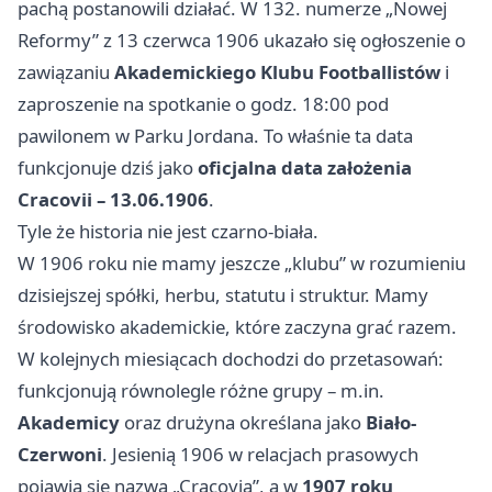
pachą postanowili działać. W 132. numerze „Nowej
Reformy” z 13 czerwca 1906 ukazało się ogłoszenie o
zawiązaniu
Akademickiego Klubu Footballistów
i
zaproszenie na spotkanie o godz. 18:00 pod
pawilonem w Parku Jordana. To właśnie ta data
funkcjonuje dziś jako
oficjalna data założenia
Cracovii – 13.06.1906
.
Tyle że historia nie jest czarno-biała.
W 1906 roku nie mamy jeszcze „klubu” w rozumieniu
dzisiejszej spółki, herbu, statutu i struktur. Mamy
środowisko akademickie, które zaczyna grać razem.
W kolejnych miesiącach dochodzi do przetasowań:
funkcjonują równolegle różne grupy – m.in.
Akademicy
oraz drużyna określana jako
Biało-
Czerwoni
. Jesienią 1906 w relacjach prasowych
pojawia się nazwa „Cracovia”, a w
1907 roku