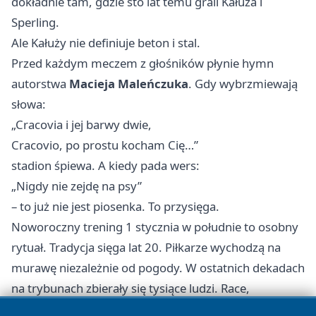
dokładnie tam, gdzie sto lat temu grali Kałuża i
Sperling.
Ale Kałuży nie definiuje beton i stal.
Przed każdym meczem z głośników płynie hymn
autorstwa
Macieja Maleńczuka
. Gdy wybrzmiewają
słowa:
„Cracovia i jej barwy dwie,
Cracovio, po prostu kocham Cię…”
stadion śpiewa. A kiedy pada wers:
„Nigdy nie zejdę na psy”
– to już nie jest piosenka. To przysięga.
Noworoczny trening 1 stycznia w południe to osobny
rytuał. Tradycja sięga lat 20. Piłkarze wychodzą na
murawę niezależnie od pogody. W ostatnich dekadach
na trybunach zbierały się tysiące ludzi. Race,
fajerwerki, śnieg, dzieci na ramionach ojców. W