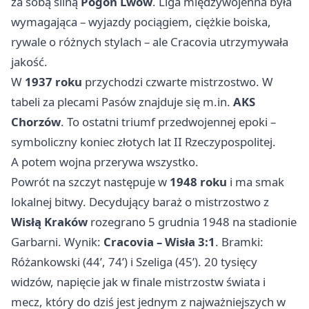
za sobą silną
Pogoń Lwów
. Liga międzywojenna była
wymagająca – wyjazdy pociągiem, ciężkie boiska,
rywale o różnych stylach – ale Cracovia utrzymywała
jakość.
W
1937 roku
przychodzi czwarte mistrzostwo. W
tabeli za plecami Pasów znajduje się m.in.
AKS
Chorzów
. To ostatni triumf przedwojennej epoki –
symboliczny koniec złotych lat II Rzeczypospolitej.
A potem wojna przerywa wszystko.
Powrót na szczyt następuje w
1948 roku
i ma smak
lokalnej bitwy. Decydujący baraż o mistrzostwo z
Wisłą Kraków
rozegrano 5 grudnia 1948 na stadionie
Garbarni. Wynik:
Cracovia – Wisła 3:1
. Bramki:
Różankowski (44’, 74’) i Szeliga (45’). 20 tysięcy
widzów, napięcie jak w finale mistrzostw świata i
mecz, który do dziś jest jednym z najważniejszych w