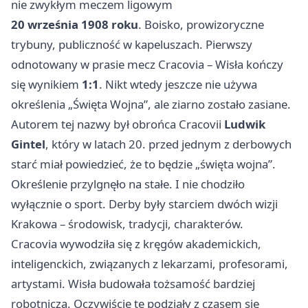
nie zwykłym meczem ligowym
20 września 1908 roku
. Boisko, prowizoryczne
trybuny, publiczność w kapeluszach. Pierwszy
odnotowany w prasie mecz Cracovia – Wisła kończy
się wynikiem
1:1
. Nikt wtedy jeszcze nie używa
określenia „Święta Wojna”, ale ziarno zostało zasiane.
Autorem tej nazwy był obrońca Cracovii
Ludwik
Gintel
, który w latach 20. przed jednym z derbowych
starć miał powiedzieć, że to będzie „święta wojna”.
Określenie przylgnęło na stałe. I nie chodziło
wyłącznie o sport. Derby były starciem dwóch wizji
Krakowa – środowisk, tradycji, charakterów.
Cracovia wywodziła się z kręgów akademickich,
inteligenckich, związanych z lekarzami, profesorami,
artystami. Wisła budowała tożsamość bardziej
robotniczą. Oczywiście te podziały z czasem się