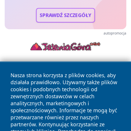
SPRAWDŹ SZCZEGÓŁY
autopromocja
Nasza strona korzysta z plików cookies, aby
działała prawidłowo. Używamy także plików
cookies i podobnych technologii od
zewnętrznych dostawców w celach
Copyright © 2026 bedzinski24.pl Wszystkie prawa
analitycznych, marketingowych i
zastrzeżone.
społecznościowych. Informacje te mogą być
przetwarzane również przez naszych
partnerów. Kontynuując korzystanie ze
Polityka
Polityka
News
Autorzy