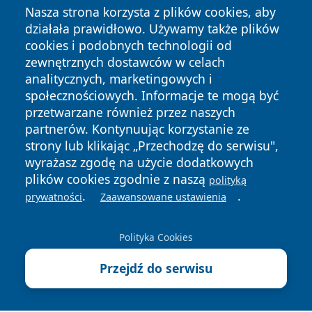
Nasza strona korzysta z plików cookies, aby
działała prawidłowo. Używamy także plików
cookies i podobnych technologii od
zewnętrznych dostawców w celach
analitycznych, marketingowych i
społecznościowych. Informacje te mogą być
Copyright © 2026 bedzinski24.pl Wszystkie prawa
przetwarzane również przez naszych
zastrzeżone.
partnerów. Kontynuując korzystanie ze
strony lub klikając „Przechodzę do serwisu",
wyrażasz zgodę na użycie dodatkowych
Polityka
Polityka
News
Autorzy
plików cookies zgodnie z naszą
polityką
Prywatności
Cookies
.
.
prywatności
Zaawansowane ustawienia
Polityka Cookies
Przejdź do serwisu