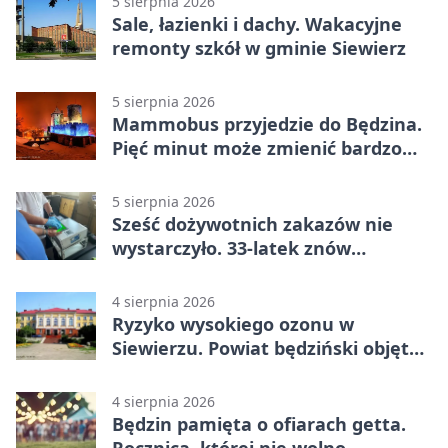
5 sierpnia 2026
Sale, łazienki i dachy. Wakacyjne
remonty szkół w gminie Siewierz
5 sierpnia 2026
Mammobus przyjedzie do Będzina.
Pięć minut może zmienić bardzo
wiele
5 sierpnia 2026
Sześć dożywotnich zakazów nie
wystarczyło. 33-latek znów
prowadził po alkoholu
4 sierpnia 2026
Ryzyko wysokiego ozonu w
Siewierzu. Powiat będziński objęty
ostrzeżeniem
4 sierpnia 2026
Będzin pamięta o ofiarach getta.
Rocznica, której nie wolno