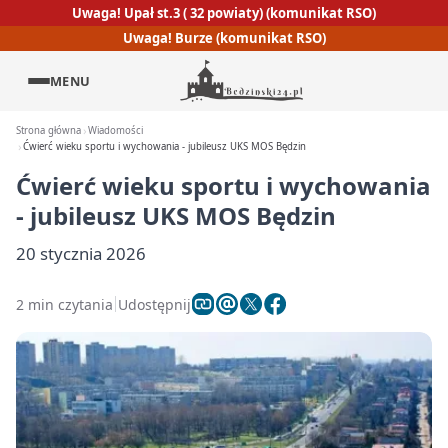
Uwaga! Upał st.3 ( 32 powiaty) (komunikat RSO)
Uwaga! Burze (komunikat RSO)
MENU
Strona główna
Wiadomości
Ćwierć wieku sportu i wychowania - jubileusz UKS MOS Będzin
Ćwierć wieku sportu i wychowania
- jubileusz UKS MOS Będzin
20 stycznia 2026
2 min czytania
Udostępnij