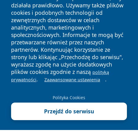
działała prawidłowo. Używamy także plików
cookies i podobnych technologii od
zewnętrznych dostawców w celach
analitycznych, marketingowych i
społecznościowych. Informacje te mogą być
Copyright © 2026 bedzinski24.pl Wszystkie prawa
zastrzeżone.
przetwarzane również przez naszych
partnerów. Kontynuując korzystanie ze
strony lub klikając „Przechodzę do serwisu",
Polityka
Polityka
wyrażasz zgodę na użycie dodatkowych
News
Autorzy
Prywatności
Cookies
plików cookies zgodnie z naszą
polityką
.
.
prywatności
Zaawansowane ustawienia
Polityka Cookies
Przejdź do serwisu