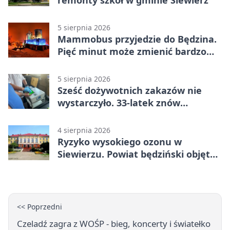
remonty szkół w gminie Siewierz
5 sierpnia 2026
Mammobus przyjedzie do Będzina.
Pięć minut może zmienić bardzo
wiele
5 sierpnia 2026
Sześć dożywotnich zakazów nie
wystarczyło. 33-latek znów
prowadził po alkoholu
4 sierpnia 2026
Ryzyko wysokiego ozonu w
Siewierzu. Powiat będziński objęty
ostrzeżeniem
<< Poprzedni
Czeladź zagra z WOŚP - bieg, koncerty i światełko