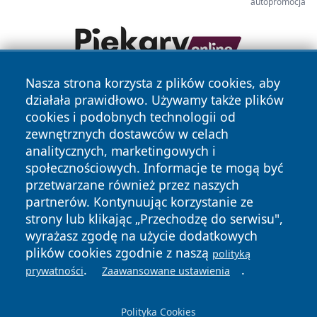
autopromocja
Nasza strona korzysta z plików cookies, aby
działała prawidłowo. Używamy także plików
cookies i podobnych technologii od
zewnętrznych dostawców w celach
analitycznych, marketingowych i
społecznościowych. Informacje te mogą być
Copyright © 2026 bedzinski24.pl Wszystkie prawa
przetwarzane również przez naszych
zastrzeżone.
partnerów. Kontynuując korzystanie ze
strony lub klikając „Przechodzę do serwisu",
wyrażasz zgodę na użycie dodatkowych
Polityka
Polityka
News
Autorzy
plików cookies zgodnie z naszą
polityką
Prywatności
Cookies
.
.
prywatności
Zaawansowane ustawienia
Polityka Cookies