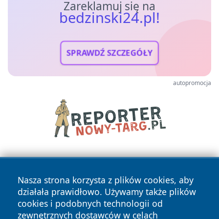
Zareklamuj się na
bedzinski24.pl!
SPRAWDŹ SZCZEGÓŁY
autopromocja
Nasza strona korzysta z plików cookies, aby
działała prawidłowo. Używamy także plików
cookies i podobnych technologii od
zewnętrznych dostawców w celach
Copyright © 2026 bedzinski24.pl Wszystkie prawa