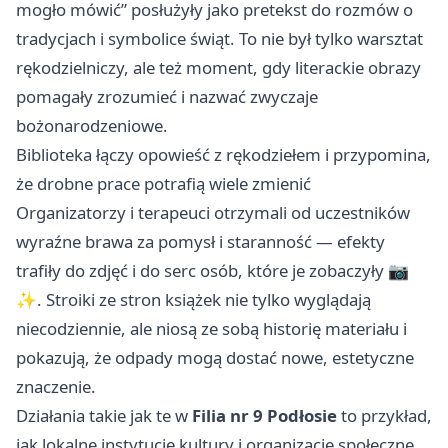
mogło mówić” posłużyły jako pretekst do rozmów o
tradycjach i symbolice świąt. To nie był tylko warsztat
rękodzielniczy, ale też moment, gdy literackie obrazy
pomagały zrozumieć i nazwać zwyczaje
bożonarodzeniowe.
Biblioteka łączy opowieść z rękodziełem i przypomina,
że drobne prace potrafią wiele zmienić
Organizatorzy i terapeuci otrzymali od uczestników
wyraźne brawa za pomysł i staranność — efekty
trafiły do zdjęć i do serc osób, które je zobaczyły 📷
✨. Stroiki ze stron książek nie tylko wyglądają
niecodziennie, ale niosą ze sobą historię materiału i
pokazują, że odpady mogą dostać nowe, estetyczne
znaczenie.
Działania takie jak te w
Filia nr 9 Podłosie
to przykład,
jak lokalne instytucje kultury i organizacje społeczne