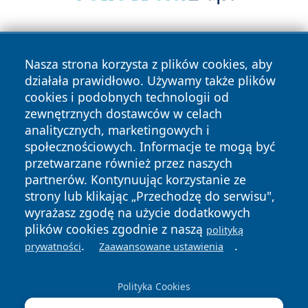
Nasza strona korzysta z plików cookies, aby
działała prawidłowo. Używamy także plików
cookies i podobnych technologii od
zewnętrznych dostawców w celach
Copyright © 2026 bedzinski24.pl Wszystkie prawa
analitycznych, marketingowych i
zastrzeżone.
społecznościowych. Informacje te mogą być
przetwarzane również przez naszych
partnerów. Kontynuując korzystanie ze
Polityka
Polityka
News
Autorzy
strony lub klikając „Przechodzę do serwisu",
Prywatności
Cookies
wyrażasz zgodę na użycie dodatkowych
plików cookies zgodnie z naszą
polityką
.
.
prywatności
Zaawansowane ustawienia
Polityka Cookies