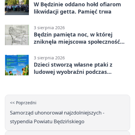
W Będzinie oddano hołd ofiarom
likwidacji getta. Pamięć trwa
3 sierpnia 2026
Będzin pamięta noc, w której
zniknęła miejscowa społeczność
żydowska
3 sierpnia 2026
Dzieci stworzą własne ptaki z
ludowej wyobraźni podczas
warsztatów w Będzinie
<< Poprzedni
Samorząd uhonorował najzdolniejszych -
stypendia Powiatu Będzińskiego