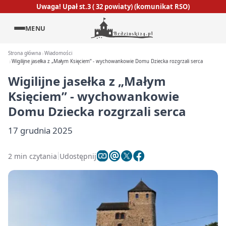
Uwaga! Upał st.3 ( 32 powiaty) (komunikat RSO)
MENU
Strona główna
Wiadomości
Wigilijne jasełka z „Małym Księciem” - wychowankowie Domu Dziecka rozgrzali serca
Wigilijne jasełka z „Małym
Księciem” - wychowankowie
Domu Dziecka rozgrzali serca
17 grudnia 2025
2 min czytania
Udostępnij