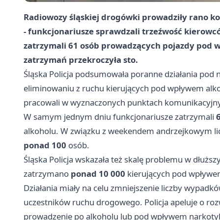
Radiowozy śląskiej drogówki prowadziły rano 
- funkcjonariusze sprawdzali trzeźwość kierowc
zatrzymali 61 osób prowadzących pojazdy pod w
zatrzymań przekroczyła sto.
Śląska Policja podsumowała poranne działania pod 
eliminowaniu z ruchu kierujących pod wpływem alkoh
pracowali w wyznaczonych punktach komunikacyjn
W samym jednym dniu funkcjonariusze zatrzymali
alkoholu. W związku z weekendem andrzejkowym lic
ponad 100
osób.
Śląska Policja wskazała też skalę problemu w dłużs
zatrzymano
ponad 10 000
kierujących pod wpływem
Działania miały na celu zmniejszenie liczby wypadk
uczestników ruchu drogowego. Policja apeluje o roz
prowadzenie po alkoholu lub pod wpływem narkot