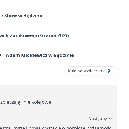
e Show w Będzinie
amach Zamkowego Grania 2026
y – Adam Mickiewicz w Będzinie
Kolejne wydarzenia
zpieczają linie kolejowe
Następny >>
iestra, msze i nowa wystawa o górniczej tożsamości