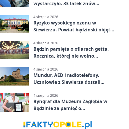
wystarczyło. 33-latek znów
prowadził po alkoholu
4 sierpnia 2026
Ryzyko wysokiego ozonu w
Siewierzu. Powiat będziński objęty
ostrzeżeniem
4 sierpnia 2026
Będzin pamięta o ofiarach getta.
Rocznica, której nie wolno
przemilczeć
4 sierpnia 2026
Mundur, AED i radiotelefony.
Uczniowie z Siewierza dostali
sprzęt do szkolenia
4 sierpnia 2026
Ryngraf dla Muzeum Zagłębia w
Będzinie za pamięć o
niepodległości