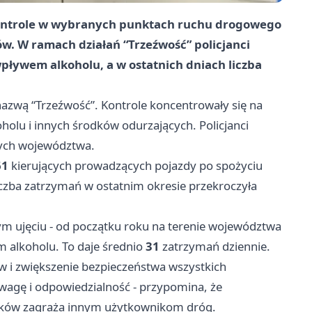
kontrole w wybranych punktach ruchu drogowego
ów. W ramach działań “Trzeźwość” policjanci
pływem alkoholu, a w ostatnich dniach liczba
nazwą “Trzeźwość”. Kontrole koncentrowały się na
olu i innych środków odurzających. Policjanci
ych województwa.
61
kierujących prowadzących pojazdy po spożyciu
zba zatrzymań w ostatnim okresie przekroczyła
zym ujęciu - od początku roku na terenie województwa
 alkoholu. To daje średnio
31
zatrzymań dziennie.
ów i zwiększenie bezpieczeństwa wszystkich
wagę i odpowiedzialność - przypomina, że
yków zagraża innym użytkownikom dróg.