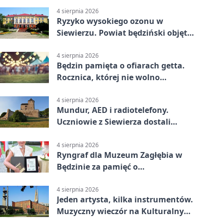
4 sierpnia 2026
Ryzyko wysokiego ozonu w
Siewierzu. Powiat będziński objęty
ostrzeżeniem
4 sierpnia 2026
Będzin pamięta o ofiarach getta.
Rocznica, której nie wolno
przemilczeć
4 sierpnia 2026
Mundur, AED i radiotelefony.
Uczniowie z Siewierza dostali
sprzęt do szkolenia
4 sierpnia 2026
Ryngraf dla Muzeum Zagłębia w
Będzinie za pamięć o
niepodległości
4 sierpnia 2026
Jeden artysta, kilka instrumentów.
Muzyczny wieczór na Kulturalnym