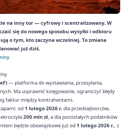
ie na inny tor — cyfrowy i scentralizowany. W
zaić się do nowego sposobu wysyłki i odbioru
ją o tym, kto zaczyna wcześniej. To zmiana
lanować już dziś.
rminy
miny
eF)
— platforma do wystawiania, przesyłania,
nych. Ma usprawnić księgowanie, ograniczyć błędy
g faktur między kontrahentami.
etapami: od
1 lutego 2026 r.
dla przedsiębiorców,
ekroczyła
200 mln zł
, a dla pozostałych podatników
ystem będzie obowiązkowe już od
1 lutego 2026 r.
, z