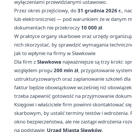
wyłączeniami przewidzianymi ustawowo.
Przez okres przejściowy, do
31 grudnia 2026 r.
, na
lub elektronicznie) — pod warunkiem że w danym mi
dokumentach nie przekroczy
10 000 zł
.
W praktyce organy skarbowe oraz urzędy organizują 
nich skorzystać, by sprawdzić wymagania techniczne
Jak to wpłynie na firmy w Sławkowie
Dla firm z
Sławkowa
najważniejsze są trzy kroki: s
względem progu
200 mln zł
, przygotowanie system
ustrukturyzowanych oraz zaplanowanie szkoleń dla 
faktur będzie obowiązkowe wcześniej niż obowiązek 
trzeba zapewnić gotowość na przyjmowanie dokum
Księgowi i właściciele firm powinni skontaktować 
skarbowym, by ustalić terminy testów i wdrożenia. 
okno bezpieczeństwa, ale nie zastąpi wdrożenia roz
na podstawie:
Urząd Miasta Sławków
.