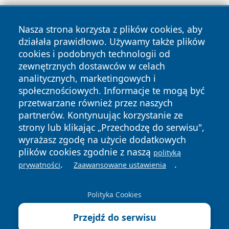
Nasza strona korzysta z plików cookies, aby
działała prawidłowo. Używamy także plików
cookies i podobnych technologii od
zewnętrznych dostawców w celach
Copyright © 2026 bedzinski24.pl Wszystkie prawa
analitycznych, marketingowych i
zastrzeżone.
społecznościowych. Informacje te mogą być
przetwarzane również przez naszych
partnerów. Kontynuując korzystanie ze
Polityka
Polityka
News
Autorzy
strony lub klikając „Przechodzę do serwisu",
Prywatności
Cookies
wyrażasz zgodę na użycie dodatkowych
plików cookies zgodnie z naszą
polityką
.
.
prywatności
Zaawansowane ustawienia
Polityka Cookies
Przejdź do serwisu