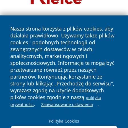
Nasza strona korzysta z plików cookies, aby
działała prawidłowo. Używamy także plików
cookies i podobnych technologii od
zewnętrznych dostawców w celach
Copyright © 2026 bedzinski24.pl Wszystkie prawa
analitycznych, marketingowych i
zastrzeżone.
społecznościowych. Informacje te mogą być
przetwarzane również przez naszych
partnerów. Kontynuując korzystanie ze
Polityka
Polityka
News
Autorzy
strony lub klikając „Przechodzę do serwisu",
Prywatności
Cookies
wyrażasz zgodę na użycie dodatkowych
plików cookies zgodnie z naszą
polityką
.
.
prywatności
Zaawansowane ustawienia
Polityka Cookies