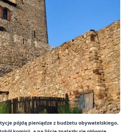
tycje pójdą pieniądze z budżetu obywatelskiego.
kół komisji, a na liście znalazły się głównie