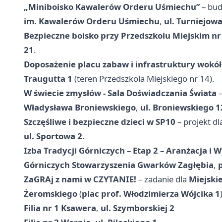
„Miniboisko Kawalerów Orderu Uśmiechu”
– bud
im. Kawalerów Orderu Uśmiechu
,
ul. Turniejowa
Bezpieczne boisko przy Przedszkolu Miejskim nr
21
.
Doposażenie placu zabaw i infrastruktury wokó
Traugutta 1
(teren Przedszkola Miejskiego nr 14).
W świecie zmysłów - Sala Doświadczania Świata
–
Władysława Broniewskiego
,
ul. Broniewskiego 1
Szczęśliwe i bezpieczne dzieci w SP10
– projekt d
ul. Sportowa 2
.
Izba Tradycji Górniczych – Etap 2 – Aranżacja i
Górniczych Stowarzyszenia Gwarków Zagłębia
,
ZaGRAj z nami w CZYTANIE!
– zadanie dla
Miejskie
Żeromskiego
(
plac prof. Włodzimierza Wójcika 1
Filia nr 1 Ksawera
,
ul. Szymborskiej 2