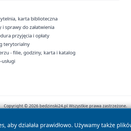
ytelnia, karta biblioteczna
y i sprawy do załatwienia
ura przyjęcia i opłaty
g terytorialny
u - filie, godziny, karta i katalog
-usługi
Copyright © 2026 bedzinski24.pl Wszystkie prawa zastrzeżone.
es, aby działała prawidłowo. Używamy także plik
News
Autorzy
Polityka Prywatności
Polityka Cookie