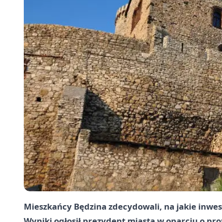
Mieszkańcy Będzina zdecydowali, na jakie inwes
Wyniki ogłosił prezydent miasta w oparciu o proto