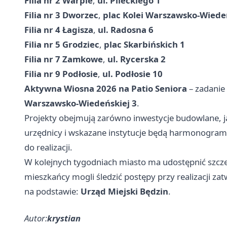
Filia nr 2 Warpie
,
ul. Pileckiego 1
Filia nr 3 Dworzec
,
plac Kolei Warszawsko-Wiedeń
Filia nr 4 Łagisza
,
ul. Radosna 6
Filia nr 5 Grodziec
,
plac Skarbińskich 1
Filia nr 7 Zamkowe
,
ul. Rycerska 2
Filia nr 9 Podłosie
,
ul. Podłosie 10
Aktywna Wiosna 2026 na Patio Seniora
– zadanie
Warszawsko-Wiedeńskiej 3
.
Projekty obejmują zarówno inwestycje budowlane, ja
urzędnicy i wskazane instytucje będą harmonogra
do realizacji.
W kolejnych tygodniach miasto ma udostępnić szcze
mieszkańcy mogli śledzić postępy przy realizacji za
na podstawie:
Urząd Miejski Będzin
.
Autor:
krystian