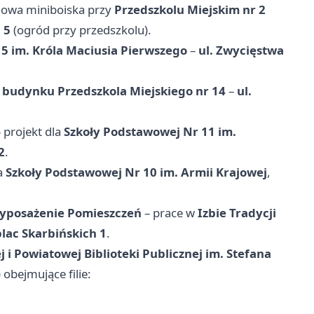
owa miniboiska przy
Przedszkolu Miejskim nr 2
 5
(ogród przy przedszkolu).
 5 im. Króla Maciusia Pierwszego
–
ul. Zwycięstwa
ł budynku Przedszkola Miejskiego nr 14
–
ul.
 projekt dla
Szkoły Podstawowej Nr 11 im.
2
.
la
Szkoły Podstawowej Nr 10 im. Armii Krajowej
,
 Wyposażenie Pomieszczeń
– prace w
Izbie Tradycji
plac Skarbińskich 1
.
j i Powiatowej Biblioteki Publicznej im. Stefana
) obejmujące filie: