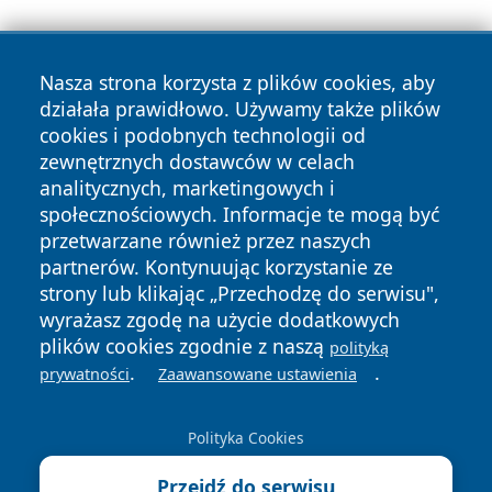
Nasza strona korzysta z plików cookies, aby
działała prawidłowo. Używamy także plików
cookies i podobnych technologii od
zewnętrznych dostawców w celach
Copyright © 2026 bedzinski24.pl Wszystkie prawa
analitycznych, marketingowych i
zastrzeżone.
społecznościowych. Informacje te mogą być
przetwarzane również przez naszych
partnerów. Kontynuując korzystanie ze
Polityka
Polityka
News
Autorzy
strony lub klikając „Przechodzę do serwisu",
Prywatności
Cookies
wyrażasz zgodę na użycie dodatkowych
plików cookies zgodnie z naszą
polityką
.
.
prywatności
Zaawansowane ustawienia
Polityka Cookies
Przejdź do serwisu