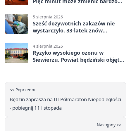
Pięć minut może zmienić bardzo
wiele
5 sierpnia 2026
Sześć dożywotnich zakazów nie
wystarczyło. 33-latek znów
prowadził po alkoholu
4 sierpnia 2026
Ryzyko wysokiego ozonu w
Siewierzu. Powiat będziński objęty
ostrzeżeniem
<< Poprzedni
Będzin zaprasza na III Półmaraton Niepodległości
- pobiegnij 11 listopada
Następny >>