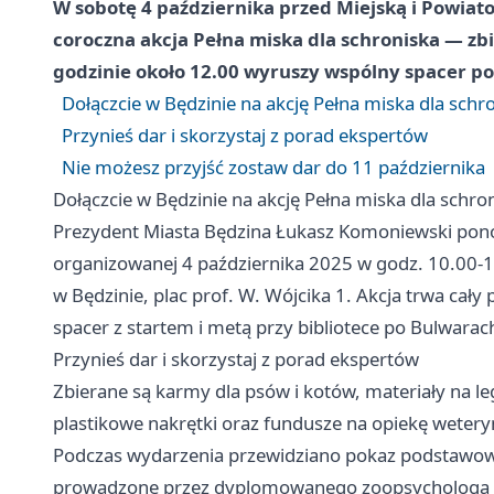
W sobotę 4 października przed Miejską i Powiato
coroczna akcja Pełna miska dla schroniska — zbi
godzinie około 12.00 wyruszy wspólny spacer p
Dołączcie w Będzinie na akcję Pełna miska dla schr
Przynieś dar i skorzystaj z porad ekspertów
Nie możesz przyjść zostaw dar do 11 października
Dołączcie w Będzinie na akcję Pełna miska dla schro
Prezydent Miasta Będzina Łukasz Komoniewski pono
organizowanej 4 października 2025 w godz. 10.00-14
w Będzinie, plac prof. W. Wójcika 1. Akcja trwa cał
spacer z startem i metą przy bibliotece po Bulwara
Przynieś dar i skorzystaj z porad ekspertów
Zbierane są karmy dla psów i kotów, materiały na leg
plastikowe nakrętki oraz fundusze na opiekę weteryn
Podczas wydarzenia przewidziano pokaz podstawowe
prowadzone przez dyplomowanego zoopsychologa i i