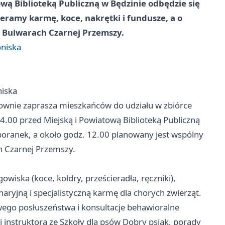
wą Biblioteką Publiczną w Będzinie odbędzie się
eramy karmę, koce, nakrętki i fundusze, a o
o Bulwarach Czarnej Przemszy.
oniska
niska
wnie zaprasza mieszkańców do udziału w zbiórce
.00 przed Miejską i Powiatową Biblioteką Publiczną
y poranek, a około godz. 12.00 planowany jest wspólny
ch Czarnej Przemszy.
owiska (koce, kołdry, prześcieradła, ręczniki),
aryjną i specjalistyczną karmę dla chorych zwierząt.
go posłuszeństwa i konsultacje behawioralne
nstruktora ze Szkoły dla psów Dobry psiak, porady