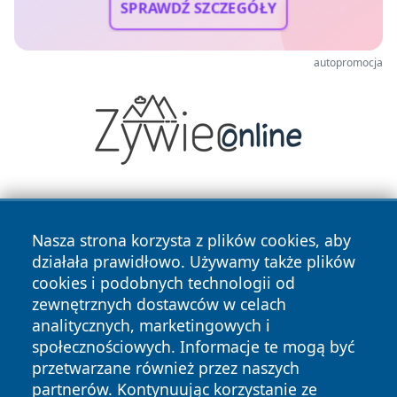
SPRAWDŹ SZCZEGÓŁY
autopromocja
Nasza strona korzysta z plików cookies, aby
działała prawidłowo. Używamy także plików
cookies i podobnych technologii od
zewnętrznych dostawców w celach
Copyright © 2026 bedzinski24.pl Wszystkie prawa
analitycznych, marketingowych i
zastrzeżone.
społecznościowych. Informacje te mogą być
przetwarzane również przez naszych
partnerów. Kontynuując korzystanie ze
Polityka
Polityka