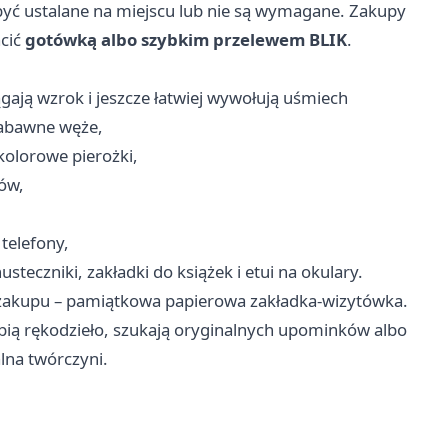
yć ustalane na miejscu lub nie są wymagane. Zakupy
cić
gotówką albo szybkim przelewem BLIK
.
gają wzrok i jeszcze łatwiej wywołują uśmiech
 zabawne węże,
 kolorowe pierożki,
ów,
 telefony,
teczniki, zakładki do książek i etui na okulary.
 zakupu – pamiątkowa papierowa zakładka-wizytówka.
ią rękodzieło, szukają oryginalnych upominków albo
lna twórczyni.