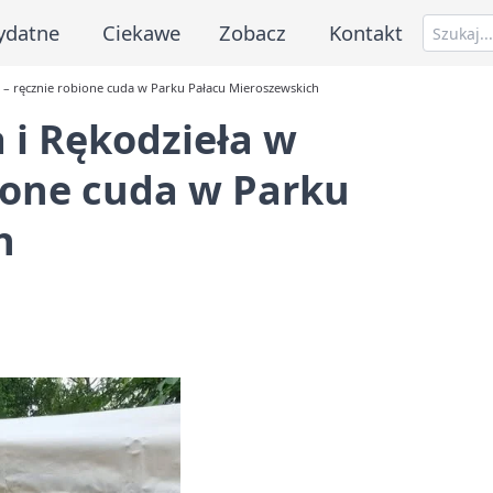
ydatne
Ciekawe
Zobacz
Kontakt
e – ręcznie robione cuda w Parku Pałacu Mieroszewskich
 i Rękodzieła w
bione cuda w Parku
h