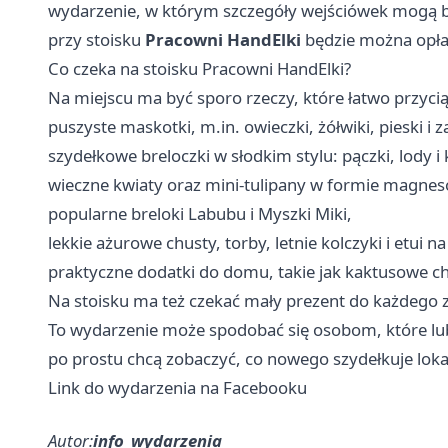
wydarzenie, w którym szczegóły wejściówek mogą b
przy stoisku
Pracowni HandElki
będzie można opła
Co czeka na stoisku Pracowni HandElki?
Na miejscu ma być sporo rzeczy, które łatwo przycią
puszyste maskotki, m.in. owieczki, żółwiki, pieski i
szydełkowe breloczki w słodkim stylu: pączki, lody i
wieczne kwiaty oraz mini-tulipany w formie magnes
popularne breloki Labubu i Myszki Miki,
lekkie ażurowe chusty, torby, letnie kolczyki i etui na
praktyczne dodatki do domu, takie jak kaktusowe chus
Na stoisku ma też czekać mały prezent do każdego
To wydarzenie może spodobać się osobom, które lub
po prostu chcą zobaczyć, co nowego szydełkuje loka
Link do wydarzenia na Facebooku
Autor:
info_wydarzenia